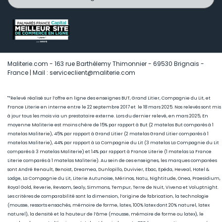
Maliterie.com - 163 rue Barthélemy Thimonnier - 69530 Brignais -
France | Mail : serviceclient@maliterie.com
"*Relevé réalisé sur l’offre en ligne des enseignes BUT, Grand Litier, Compagnie du Lit, et
France Literie en interne entre le 22 septembre 2017 et le 18 mars 2025. Nos relevés sont mis
à jour tous les mois via un prestataire externe. Lors du dernier relevé, en mars 2025, En
moyenne Maliterie est moins chère de 15
% par rapport à But (2 matelas But comparés à 1
matelas Maliterie), 45
% par rapport à Grand Litier (2 matelas Grand Litier comparés à 1
matelas Maliterie), 44% par rapport à La Compagnie du Lit (3 matelas La Compagnie du Lit
comparés à 3 matelas Maliterie) et 14% par rapport à France Literie (1
matelas La France
Literie comparés à 1 matelas Maliterie)
. Au sein de ces enseignes, les marques comparées
sont André Renault, Benoist, Dreamea, Dunlopillo, Duvivier, Ebac, Epéda, Heveal, Hotel &
Lodge, La Compagnie du Lit, Literie Autunoise, Mérinos, Natu, Nightitude, Onea, Praesidium,
Royal Gold, Reverie, Revsom, Sealy, Simmons, Tempur, Terre de Nuit, Vivena et Voluptnight.
Les critères de comparabilité sont la dimension, l’origine de fabrication, la technologie
(mousse, ressorts ensachés, mémoire de forme, latex, 100% latex dont 20% naturel, latex
naturel), la densité et la hauteur de l’âme (mousse, mémoire de forme ou latex), le