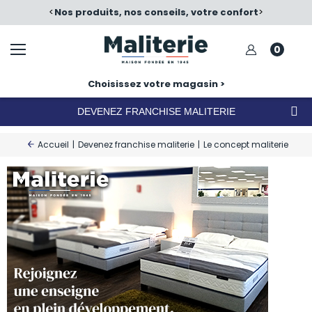
eils, votre confort
<
Satisfait ou échangé
>
N
0
Choisissez votre magasin >
DEVENEZ FRANCHISE MALITERIE
Accueil
|
Devenez franchise maliterie
|
Le concept maliterie