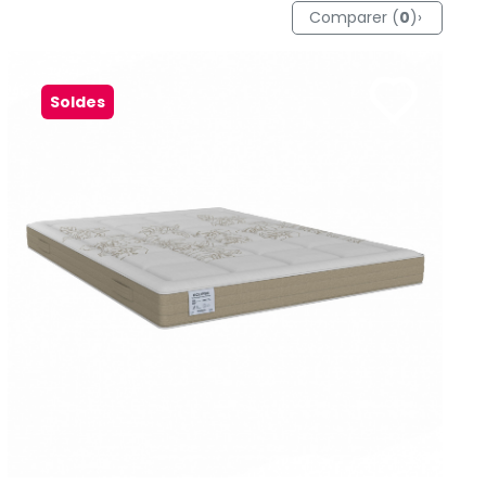
Comparer (
0
)
›
Soldes