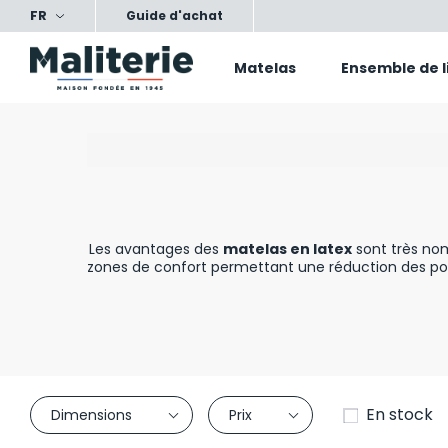
FR
s, nos conseils, votre confort
Satisfait ou échangé
Guide d'achat
Matelas
Ensemble de l
Les avantages des
matelas en latex
sont très nomb
zones de confort permettant une réduction des poi
tous les membres et améliore grandement la circ
ergonomiques et adoptent les contours du corps
particulier grâc
En stock
Dimensions
Prix