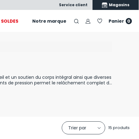
Satisfait ou échangé
Nos produits, nos conseils, vot
Magasins
Service client
SOLDES
Notre marque
Panier
0
il et un soutien du corps intégral ainsi que diverses
oints de pression permet le relâchement complet de
latex synthétique ? Les deux types de
matelas
sont
s matelas en latex vous assureront un bien-être
tes morphologies.
Trier par
15 produits