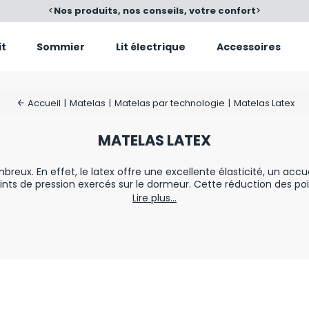
<
Nos produits, nos conseils, votre confort
>
it
Sommier
Lit électrique
Accessoires
Accueil
|
Matelas
|
Matelas par technologie
|
Matelas Latex
MATELAS LATEX
reux. En effet, le latex offre une excellente élasticité, un accue
nts de pression exercés sur le dormeur. Cette réduction des p
ulation sanguine.
Matelas en latex naturel
issu de l'hevea ou 
Lire plus...
 afin de lui proposer un accueil d'un extrême confort. Tous no
e à leur importante aération et pourront s'adapter à vos différen