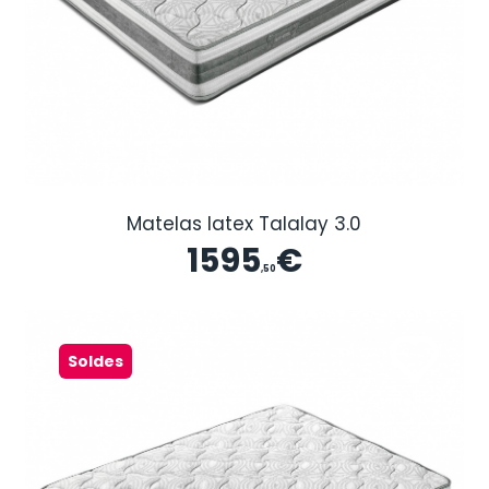
Matelas latex Talalay 3.0
1595
€
,50
Soldes