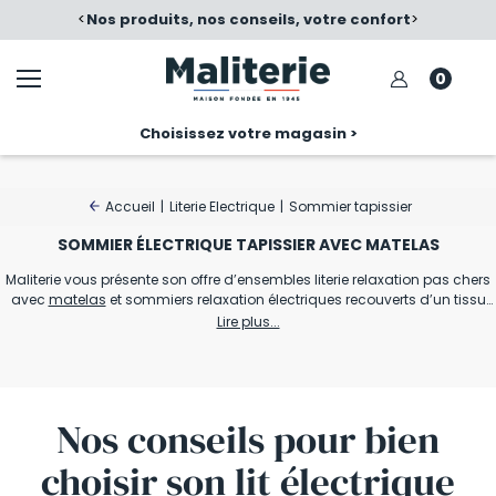
é
<
Nos produits, nos conseils, votre confort
>
0
Choisissez votre magasin >
Accueil
|
Literie Electrique
|
Sommier tapissier
SOMMIER ÉLECTRIQUE TAPISSIER AVEC MATELAS
Maliterie vous présente son offre d’ensembles literie relaxation pas chers
avec
matelas
et sommiers relaxation électriques recouverts d’un tissu
tapissier. Nos ensembles literie relaxation avec
sommiers électriques
Lire plus...
tapissiers
existent en version solo ou duo sur 5 plans de couchage pour
Voir la suite
une ou deux personnes.
L’avantage d’un
lit électrique
ou ensemble relaxation avec matelas
sommier électrique est d’apporter une indépendance au dormeur en
Nos conseils pour bien
choisissant sa position de détente préférée selon ses activités : lire un
livre, regarder la TV ou tout simplement dormir. Ce type de sommier de
choisir son
lit électrique
relaxation haut de gamme, de qualité française, est robuste. Il soutient