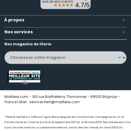
À propos
Nos services
Nos magasins de literie
Maliterie.com - 163 rue Barthélemy Thimonnier - 69530 Brignais -
France | Mail : serviceclient@maliterie.com
"*Relevé réalisé sur l’offre en ligne des enseignes BUT, Grand Litier, Compagnie du Lit, et
France Literie en interne entre le 22 septembre 2017 et le 18 mars 2025. Nos relevés sont mis
à jour tous les mois via un prestataire externe. Lors du dernier relevé, en mars 2025, En