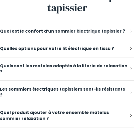
parfaitement le poids de son utilisateur tout en motorisant les
tapissier
mouvements. Il permet de pour relever la tête, les jambes et pieds du
dormeur pour favoriser la circulation.
Quel est le confort d‘un sommier électrique tapissier ?
Quelles options pour votre lit électrique en tissu ?
Quels sont les matelas adaptés à la literie de relaxation
?
Les sommiers électriques tapissiers sont-ils résistants
?
Quel produit ajouter à votre ensemble matelas
sommier relaxation ?