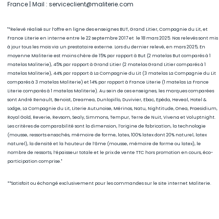
France | Mail : serviceclient@maliterie.com
"*Relevé réalisé sur l’offre en ligne des enseignes BUT, Grand Litier, Compagnie du Lit, et
France Literie en interne entre le 22 septembre 2017 et le 18 mars 2025. Nos relevés sont mis
à jour tous les mois via un prestataire externe. Lors du dernier relevé, en mars 2025, En
moyenne Maliterie est moins chère de 15
% par rapport à But (2 matelas But comparés à 1
matelas Maliterie), 45
% par rapport à Grand Litier (2 matelas Grand Litier comparés à 1
matelas Maliterie), 44% par rapport à La Compagnie du Lit (3 matelas La Compagnie du Lit
comparés à 3 matelas Maliterie) et 14% par rapport à France Literie (1
matelas La France
Literie comparés à 1 matelas Maliterie)
. Au sein de ces enseignes, les marques comparées
sont André Renault, Benoist, Dreamea, Dunlopillo, Duvivier, Ebac, Epéda, Heveal, Hotel &
Lodge, La Compagnie du Lit, Literie Autunoise, Mérinos, Natu, Nightitude, Onea, Praesidium,
Royal Gold, Reverie, Revsom, Sealy, Simmons, Tempur, Terre de Nuit, Vivena et Voluptnight.
Les critères de comparabilité sont la dimension, l’origine de fabrication, la technologie
(mousse, ressorts ensachés, mémoire de forme, latex, 100% latex dont 20% naturel, latex
naturel), la densité et la hauteur de l’âme (mousse, mémoire de forme ou latex), le
nombre de ressorts, l’épaisseur totale et le prix de vente TTC hors promotion en cours, éco-
participation comprise."
**Satisfait ou échangé exclusivement pour les commandes sur le site internet Maliterie.