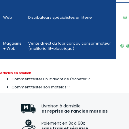
☺
Web
Distributeurs spécialistes en literie
Magasins
Vente direct du fabricant au consommateur
☺
+ Web
(maliterie, lit-electrique)
Articles en relation
Comment tester un lit avant de l'acheter ?
Comment tester son matelas ?
Livraison à domicile
et reprise de l’ancien matelas
Paiement en 3x à 60x
sans frais et sécurisé