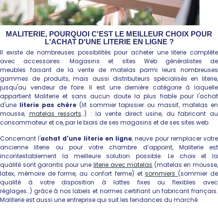
MALITERIE, POURQUOI C'EST LE MEILLEUR CHOIX POUR
L'ACHAT D'UNE LITERIE EN LIGNE ?
Il existe de nombreuses possibilités pour acheter une literie
complète
avec accessoires
. Magasins et sites Web généralistes d
meubles faisant de la vente de matelas parmi leurs nombreuses
gammes de produits, mais aussi distributeurs spécialisés en literie,
jusqu'au vendeur de foire. Il est une dernière catégorie à laquelle
appartient Maliterie et sans aucun doute la plus fiable pour l'achat
d'une
literie pas chère
(lit sommier tapissier ou massif, matelas e
mousse,
matelas ressorts
…) : la vente direct usine, du fabricant a
consommateur et ce, par le biais de ses magasins et de ses sites web.
Concernant
l'
achat d'une literie en ligne
, neuve pour remplacer votr
ancienne literie ou pour votre chambre d’appoint,
Maliterie est
incontestablement la meilleure solution possible. Le choix et la
qualité sont garantis pour une
literie avec
matelas
(matelas en mousse
latex, mémoire de forme, au confort ferme) et
sommiers
(sommier d
qualité à votre disposition à lattes fixes ou flexibles avec
réglages…) grâce à nos labels et normes certifiant un fabricant français.
Maliterie est aussi une entreprise qui suit les tendances du marché.