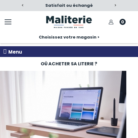
Satisfait ou échangé
<
Nos produits, nos cons
>
0
Choisissez votre magasin >
Menu
OÙ ACHETER SA LITERIE ?