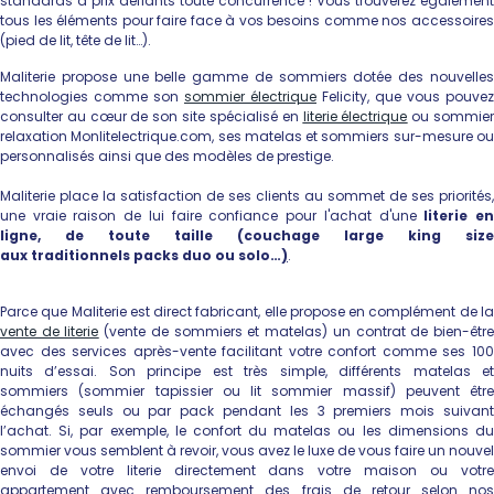
standards à prix défiants toute concurrence ! Vous trouverez également
tous les éléments pour faire face à vos besoins comme nos accessoires
(pied de lit, tête de lit
…).
Maliterie
propose une
belle
gamme de sommiers dotée des nouvelle
technologies comme son
sommier électrique
Felicity, que vous pouvez
consulter
au cœur de son
site spécialisé en
literie électrique
ou sommie
relaxation
Monlitelectrique.com
, ses matelas et sommiers sur-mesure o
personnalisés ainsi que des modèles
de prestige.
Maliterie place la satisfaction de ses clients au sommet de ses priorités,
une vraie raison de lui faire confiance pour l'achat d'une
literie e
ligne, de toute taille (couchage large king size
aux traditionnels packs duo ou solo…
)
.
Parce que Maliterie est direct fabricant, elle propose en complément de la
vente de literie
(vente de sommiers et matelas) un contrat de bien-êtr
avec des services après-vente facilitant votre confort comme ses 100
nuits d’essai. Son principe est très simple, différents matelas et
sommiers (sommier tapissier
ou lit sommier massif) peuvent être
échangés seuls ou par pack pendant les 3 premiers mois suivant
l’achat. Si, par exemple, le confort du matelas ou les dimensions du
sommier vous semblent à revoir, vous avez le luxe de vous faire un nouvel
envoi de votre literie directement dans votre maison ou votre
appartement avec remboursement des frais de retour selon nos