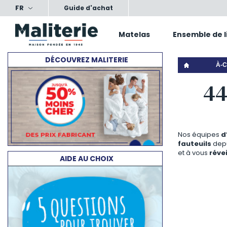
FR
ts, nos conseils, votre confort
Satisfait ou échang
Guide d'achat
Matelas
Ensemble de l
DÉCOUVREZ MALITERIE
À-C
44
Nos équipes
d
fauteuils
dep
et à vous
réve
AIDE AU CHOIX