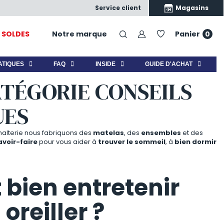
Satisfait ou échangé
Nos produits, nos conseils, vo
Magasins
Service client
SOLDES
Notre marque
Panier
0
ATIQUES
FAQ
INSIDE
GUIDE D'ACHAT
ATÉGORIE CONSEILS
UES
 malterie nous fabriquons des
matelas
, des
ensembles
et des
voir-faire
pour vous aider à
trouver le sommeil
, à
bien dormir
ien entretenir
 oreiller ?