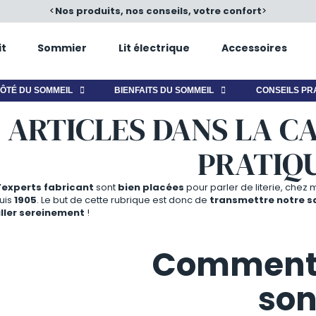
é
<
Nos produits, nos conseils, votre confort
>
it
Sommier
Lit électrique
Accessoires
ÔTÉ DU SOMMEIL
BIENFAITS DU SOMMEIL
CONSEILS PR
 ARTICLES DANS LA C
PRATIQ
’experts fabricant
sont
bien placées
pour parler de literie, chez
uis
1905
. Le but de cette rubrique est donc de
transmettre notre sa
iller sereinement
!
Comment b
son