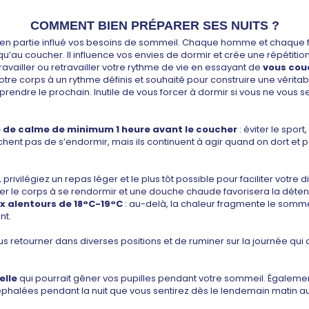
COMMENT BIEN PRÉPARER SES NUITS ?
 en partie influé vos besoins de sommeil. Chaque homme et chaque 
u’au coucher. Il influence vos envies de dormir et crée une répétitio
ravailler ou retravailler votre rythme de vie en essayant de
vous couc
r votre corps à un rythme définis et souhaité pour construire une v
 prendre le prochain. Inutile de vous forcer à dormir si vous ne vous s
 de calme de minimum 1 heure avant le coucher
: éviter le sport
êchent pas de s’endormir, mais ils continuent à agir quand on dort et p
rivilégiez un repas léger et le plus tôt possible pour faciliter votre 
riser le corps à se rendormir et une douche chaude favorisera la déten
 alentours de 18°C-19°C
: au-delà, la chaleur fragmente le sommeil
nt.
ous retourner dans diverses positions et de ruminer sur la journée qui a
elle
qui pourrait gêner vos pupilles pendant votre sommeil. Également
céphalées pendant la nuit que vous sentirez dès le lendemain matin 