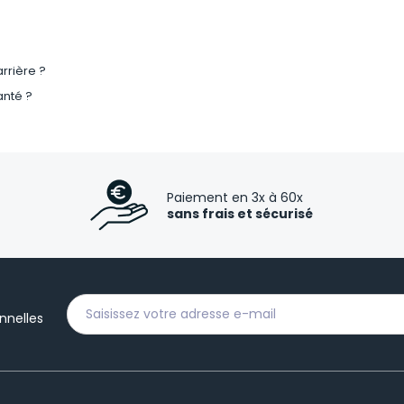
rrière ?
anté ?
Paiement en 3x à 60x
sans frais et sécurisé
nnelles