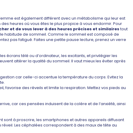
femme est également différent avec un métabolisme qui leur est
n des heures où vous êtes le plus propice à vous endormir. Pour
her et de vous lever à des heures précises et similaires
tout
éritable habitude de sommeil. Comme le sommeil est composé de
entez pas fatigué. Faites une petite pause lecture, prenez un verre
, les écrans télé ou d’ordinateur, les excitants, et privilégier les
euvent altérer la qualité du sommeil. Il vaut mieux les éviter après
digestion car celle-ci accentue la température du corps. Evitez la
te.
, favorise des réveils et limite la respiration. Mettez vos pieds au
rrive, car ces pensées induisent de la colère et de l’anxiété, ainsi
 sont à proscrire, les smartphones et autres appareils diffusant
au réveil. Les céphalées correspondent à des maux de tête au