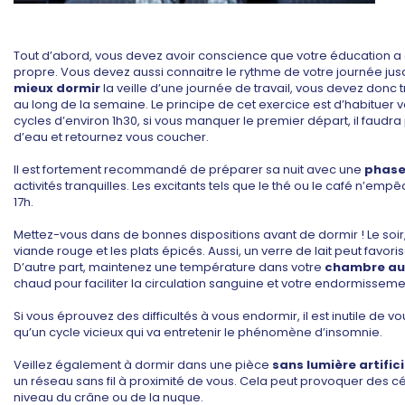
Tout d’abord, vous devez avoir conscience que votre éducation a
propre. Vous devez aussi connaitre le rythme de votre journée jusq
mieux dormir
la veille d’une journée de travail, vous devez donc t
au long de la semaine. Le principe de cet exercice est d’habitue
cycles d’environ 1h30, si vous manquer le premier départ, il faudra
d’eau et retournez vous coucher.
Il est fortement recommandé de préparer sa nuit avec une
phase
activités tranquilles. Les excitants tels que le thé ou le café n’emp
17h.
Mettez-vous dans de bonnes dispositions avant de dormir ! Le soir, p
viande rouge et les plats épicés. Aussi, un verre de lait peut favo
D’autre part, maintenez une température dans votre
chambre aux
chaud pour faciliter la circulation sanguine et votre endormisseme
Si vous éprouvez des difficultés à vous endormir, il est inutile de v
qu’un cycle vicieux qui va entretenir le phénomène d’insomnie.
Veillez également à dormir dans une pièce
sans lumière artifici
un réseau sans fil à proximité de vous. Cela peut provoquer des 
niveau du crâne ou de la nuque.