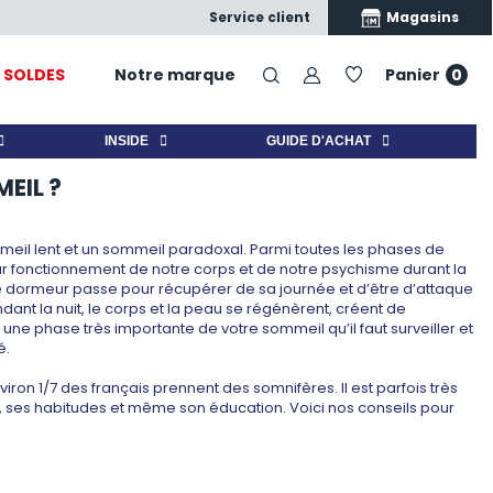
Satisfait ou échangé
Nos produits, nos conseils, vo
Magasins
Service client
SOLDES
Notre marque
Panier
0
INSIDE
GUIDE D'ACHAT
EIL ?
il lent et un sommeil paradoxal. Parmi toutes les phases de
leur fonctionnement de notre corps et de notre psychisme durant la
 le dormeur passe pour récupérer de sa journée et d’être d’attaque
nt la nuit, le corps et la peau se régénèrent, créent de
une phase très importante de votre sommeil qu’il faut surveiller et
é.
ron 1/7 des français prennent des somnifères. Il est parfois très
vidu, ses habitudes et même son éducation. Voici nos conseils pour