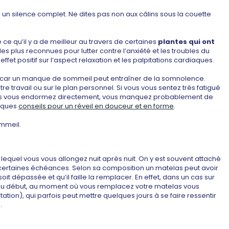
ns un silence complet. Ne dites pas non aux câlins sous la couette
ce qu’il y a de meilleur au travers de certaines
plantes qui ont
les plus reconnues pour lutter contre l’anxiété et les troubles du
et positif sur l’aspect relaxation et les palpitations cardiaques.
lité car un manque de sommeil peut entraîner de la somnolence.
travail ou sur le plan personnel. Si vous vous sentez très fatigué
Si vous vous endormez directement, vous manquez probablement de
elques
conseils pour un réveil en douceur et en forme
.
ommeil.
 lequel vous vous allongez nuit après nuit. On y est souvent attaché
 certaines échéances. Selon sa composition un matelas peut avoir
e soit dépassée et qu’il faille la remplacer. En effet, dans un cas sur
tre au début, au moment où vous remplacez votre matelas vous
tion), qui parfois peut mettre quelques jours à se faire ressentir
.