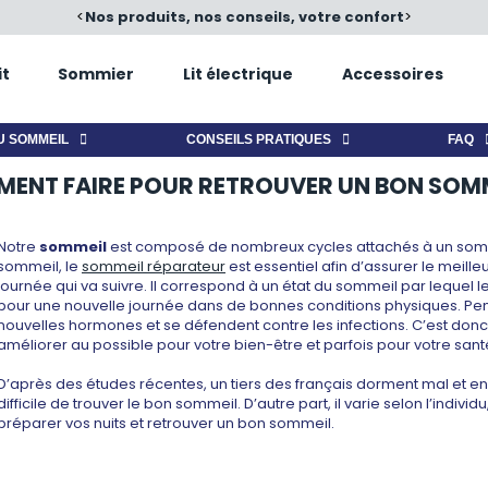
é
<
Nos produits, nos conseils, votre confort
>
it
Sommier
Lit électrique
Accessoires
U SOMMEIL
CONSEILS PRATIQUES
FAQ
ENT FAIRE POUR RETROUVER UN BON SOMM
Notre
sommeil
est composé de nombreux cycles attachés à un somme
sommeil, le
sommeil réparateur
est essentiel afin d’assurer le meil
journée qui va suivre. Il correspond à un état du sommeil par lequel
pour une nouvelle journée dans de bonnes conditions physiques. Penda
nouvelles hormones et se défendent contre les infections. C’est donc 
améliorer au possible pour votre bien-être et parfois pour votre sant
D’après des études récentes, un tiers des français dorment mal et envi
difficile de trouver le bon sommeil. D’autre part, il varie selon l’indi
préparer vos nuits et retrouver un bon sommeil.