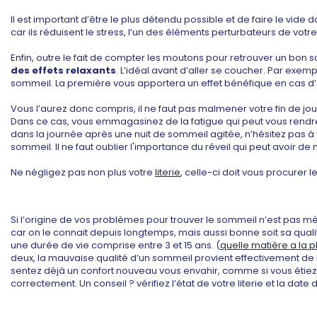
Il est important d’être le plus détendu possible et de faire le vide
car ils réduisent le stress, l’un des éléments perturbateurs de votr
Enfin, outre le fait de compter les moutons pour retrouver un bon 
des effets relaxants
. L’idéal avant d’aller se coucher. Par exemp
sommeil. La première vous apportera un effet bénéfique en cas d’agi
Vous l’aurez donc compris, il ne faut pas malmener votre fin de j
Dans ce cas, vous emmagasinez de la fatigue qui peut vous rendre m
dans la journée après une nuit de sommeil agitée, n’hésitez pas 
sommeil. Il ne faut oublier l'importance du réveil qui peut avoi
Ne négligez pas non plus votre
literie
, celle-ci doit vous procurer
Si l’origine de vos problèmes pour trouver le sommeil n’est pas médi
car on le connait depuis longtemps, mais aussi bonne soit sa qua
une durée de vie comprise entre 3 et 15 ans. (
quelle matière a la p
deux, la mauvaise qualité d’un sommeil provient effectivement de l
sentez déjà un confort nouveau vous envahir, comme si vous étiez en
correctement. Un conseil ? vérifiez l’état de votre literie et la da