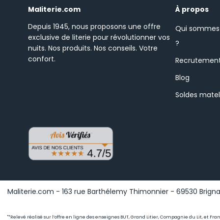
Maliterie.com
À propos
Depuis 1945, nous proposons une offre
Qui sommes
exclusive de literie pour révolutionner vos
?
nuits.
Nos produits. Nos conseils. Votre
confort.
Recrutemen
Blog
Soldes mate
Maliterie.com - 163 rue Barthélemy Thimonnier - 69530 Brignai
"*Relevé réalisé sur l’offre en ligne des enseignes BUT, Grand Litier, Compagnie du Lit, et Fr