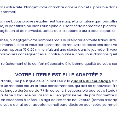
 dans votre tête. Plongez votre chambre dans le noir et si possible da
e sommeil.
sommeil, vous pouvez également faire appel à la nature qui nous offre 
le, la passiflore ou bien l’aubépine qui sont certainement les plantes 
tation et de nervosité, tandis que la seconde aura pour sa part un eff
ournée, ni négliger votre sommeil mais le préparer en toute tranquil
oins lucide et vous faire prendre de mauvaises décisions dans votre 
à vous reposer 15 à 20 min en faisant une sieste dans la journée. 
r de mauvaises conséquences sur notre journée, nous vous donnons qu
 le relâchement et le confort nécessaire à la bonne qualité de votre s
VOTRE LITERIE EST-ELLE ADAPTÉE ?
cale, il se peut que celle-ci soit liée à la
qualité du couchage
sur
lité un matelas est un produit consommable, qui doit se renouveler à
lus longue durée de vie ?
). En ce sens, il est possible que votre literi
a literie à laquelle on l’associe. Bien qu’on ne veuille pas l’admet
 vacances à l’hôtel. Il s’agit de l’effet de nouveauté (temps d’adapta
te de votre achat pour adopter la meilleure décision pour votre sommeil