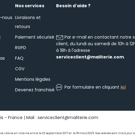
Nos services
Besoin d'aide ?
-nous
Livraisons et
retours
Par e-mail en contactant notre s
t
Paiement sécurisé
client, du lundi au samedi de 10h à 12
RGPD
à 18h à l'adresse
serviceclient@maliterie.com
.
las
FAQ
CGV
Mentions légales
Par formulaire en cliquant
ici
Devenez franchisé
s - France | Mail : serviceclient@maliterie.com
ance Literie en interne entre le 22 septembre 2017 et le 18 mars 2025. Nos relevés sont mis à jou