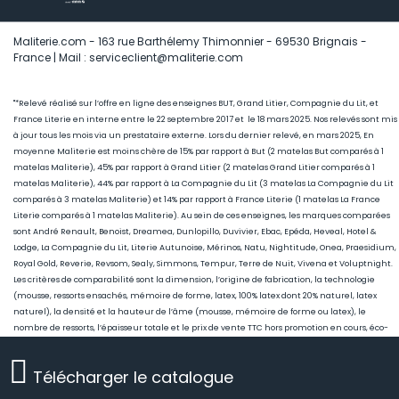
Maliterie.com - 163 rue Barthélemy Thimonnier - 69530 Brignais -
France | Mail : serviceclient@maliterie.com
"*Relevé réalisé sur l’offre en ligne des enseignes BUT, Grand Litier, Compagnie du Lit, et
France Literie en interne entre le 22 septembre 2017 et le 18 mars 2025. Nos relevés sont mis
à jour tous les mois via un prestataire externe. Lors du dernier relevé, en mars 2025, En
moyenne Maliterie est moins chère de 15
% par rapport à But (2 matelas But comparés à 1
matelas Maliterie), 45
% par rapport à Grand Litier (2 matelas Grand Litier comparés à 1
matelas Maliterie), 44% par rapport à La Compagnie du Lit (3 matelas La Compagnie du Lit
comparés à 3 matelas Maliterie) et 14% par rapport à France Literie (1
matelas La France
Literie comparés à 1 matelas Maliterie)
. Au sein de ces enseignes, les marques comparées
sont André Renault, Benoist, Dreamea, Dunlopillo, Duvivier, Ebac, Epéda, Heveal, Hotel &
Lodge, La Compagnie du Lit, Literie Autunoise, Mérinos, Natu, Nightitude, Onea, Praesidium,
Royal Gold, Reverie, Revsom, Sealy, Simmons, Tempur, Terre de Nuit, Vivena et Voluptnight.
Les critères de comparabilité sont la dimension, l’origine de fabrication, la technologie
(mousse, ressorts ensachés, mémoire de forme, latex, 100% latex dont 20% naturel, latex
naturel), la densité et la hauteur de l’âme (mousse, mémoire de forme ou latex), le
nombre de ressorts, l’épaisseur totale et le prix de vente TTC hors promotion en cours, éco-
participation comprise."
Télécharger le catalogue
**Satisfait ou échangé exclusivement pour les commandes sur le site internet Maliterie.