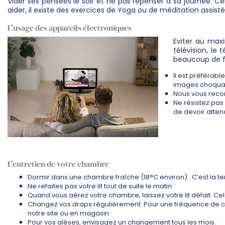
Vider ses pensées le soir et ne pas repenser à sa journée. 
aider, il existe des exercices de Yoga ou de méditation assist
L'usage des appareils électroniques
Eviter au maxi
télévision, le
beaucoup de fr
Il est préférabl
images choquant
Nous vous recom
Ne résistez pas
de devoir atten
L'entretien de votre chambre
Dormir dans une chambre fraîche (18°C environ) . C’est la 
Ne refaites pas votre lit tout de suite le matin.
Quand vous aérez votre chambre, laissez votre lit défait. Cel
Changez vos draps régulièrement. Pour une fréquence de 
notre site ou en magasin
Pour vos alèses, envisagez un changement tous les mois.