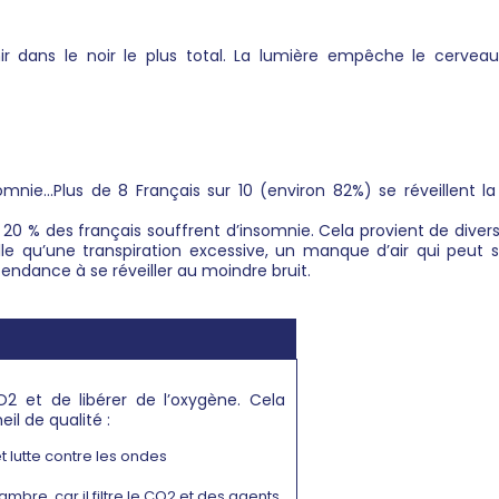
ir dans le noir le plus total. La lumière empêche le cerv
nsomnie…Plus de 8 Français sur 10 (environ 82%) se réveillent 
on 20 % des français souffrent d’insomnie. Cela provient de dive
le qu’une transpiration excessive, un manque d’air qui peu
ndance à se réveiller au moindre bruit.
O2 et de libérer de l’oxygène. Cela
l de qualité :
t lutte contre les ondes
mbre, car il filtre le CO2 et des agents