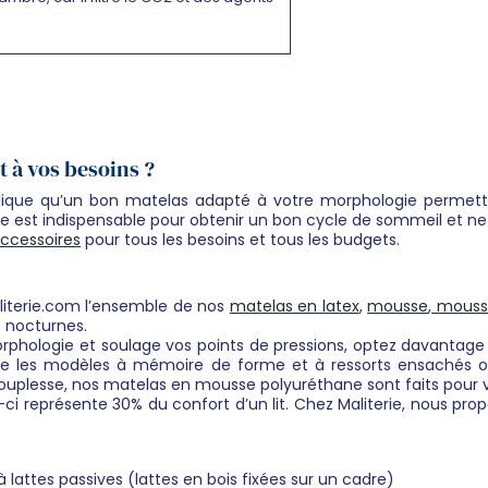
 à vos besoins ?
lique qu’un bon matelas adapté à votre morphologie permettra
e est indispensable pour obtenir un bon cycle de sommeil et ne pa
ccessoires
pour tous les besoins et tous les budgets.
iterie.com l’ensemble de nos
matelas en latex
,
mousse
,
mousse
s nocturnes.
orphologie et soulage vos points de pressions, optez davantage
 les modèles à mémoire de forme et à ressorts ensachés of
ouplesse, nos matelas en mousse polyuréthane sont faits pour 
ci représente 30% du confort d’un lit. Chez Maliterie, nous pro
 lattes passives (lattes en bois fixées sur un cadre)