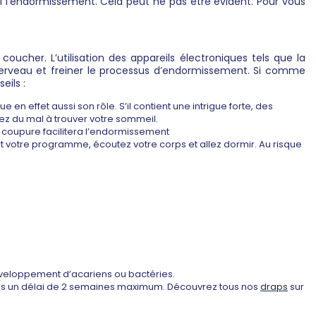
i l’endormissement. Cela peut ne pas être évident. Pour vous
ucher. L’utilisation des appareils électroniques tels que la
e cerveau et freiner le processus d’endormissement. Si comme
eils :
en effet aussi son rôle. S’il contient une intrigue forte, des
ez du mal à trouver votre sommeil.
 coupure facilitera l’endormissement
 votre programme, écoutez votre corps et allez dormir. Au risque
 développement d’acariens ou bactéries.
ns un délai de 2 semaines maximum. Découvrez tous nos
draps
sur