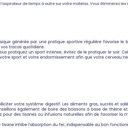
l’aspirateur de temps à autre sur votre matelas. Vous éliminerez le
sique générée par une pratique sportive régulière favorise le 
 vos tracas quotidiens.
 vous pratiquez un sport intense, évitez de le pratiquer le soir. 
e votre sport et votre endormissement afin que votre cerveau ne
olliciter votre système digestif. Les aliments gras, sucrés et sal
nseillons également de boire des boissons à base de théine et
ez pour des tisanes ou infusions naturelles afin de favoriser la
isane inhibe l’absorption du fer, indispensable au bon foncti