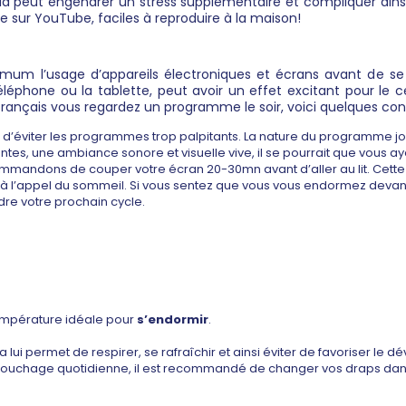
Cela peut engendrer un stress supplémentaire et compliquer ains
ée sur YouTube, faciles à reproduire à la maison!
mum l’usage d’appareils électroniques et écrans avant de se co
 téléphone ou la tablette, peut avoir un effet excitant pour l
ançais vous regardez un programme le soir, voici quelques cons
e d’éviter les programmes trop palpitants. La nature du programme joue 
es, une ambiance sonore et visuelle vive, il se pourrait que vous ay
mandons de couper votre écran 20-30mn avant d’aller au lit. Cette
 à l’appel du sommeil. Si vous sentez que vous vous endormez devant
dre votre prochain cycle.
température idéale pour
s’endormir
.
a lui permet de respirer, se rafraîchir et ainsi éviter de favoriser le
couchage quotidienne, il est recommandé de changer vos draps da