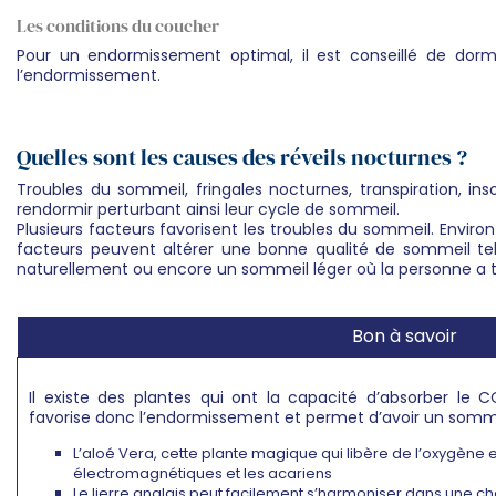
Les conditions du coucher
Pour un endormissement optimal, il est conseillé de dorm
l’endormissement.
Quelles sont les causes des réveils nocturnes ?
Troubles du sommeil, fringales nocturnes, transpiration, i
rendormir perturbant ainsi leur cycle de sommeil.
Plusieurs facteurs favorisent les troubles du sommeil. Envir
facteurs peuvent altérer une bonne qualité de sommeil tel
naturellement ou encore un sommeil léger où la personne a te
Bon à savoir
Il existe des plantes qui ont la capacité d’absorber le C
favorise donc l’endormissement et permet d’avoir un sommei
L’aloé Vera, cette plante magique qui libère de l’oxygène e
électromagnétiques et les acariens
Le lierre anglais peut facilement s’harmoniser dans une cha