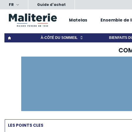
FR
ts, nos conseils, votre confort
Satisfait ou échang
Guide d'achat
Matelas
Ensemble de l
À-CÔTÉ DU SOMMEIL
BIENFAITS D
COMM
LES POINTS CLES