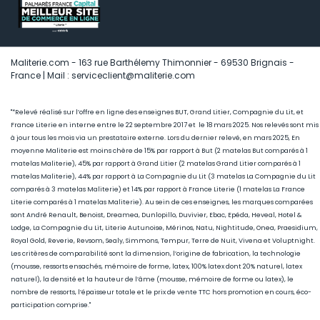
Maliterie.com - 163 rue Barthélemy Thimonnier - 69530 Brignais -
France | Mail : serviceclient@maliterie.com
"*Relevé réalisé sur l’offre en ligne des enseignes BUT, Grand Litier, Compagnie du Lit, et
France Literie en interne entre le 22 septembre 2017 et le 18 mars 2025. Nos relevés sont mis
à jour tous les mois via un prestataire externe. Lors du dernier relevé, en mars 2025, En
moyenne Maliterie est moins chère de 15
% par rapport à But (2 matelas But comparés à 1
matelas Maliterie), 45
% par rapport à Grand Litier (2 matelas Grand Litier comparés à 1
matelas Maliterie), 44% par rapport à La Compagnie du Lit (3 matelas La Compagnie du Lit
comparés à 3 matelas Maliterie) et 14% par rapport à France Literie (1
matelas La France
Literie comparés à 1 matelas Maliterie)
. Au sein de ces enseignes, les marques comparées
sont André Renault, Benoist, Dreamea, Dunlopillo, Duvivier, Ebac, Epéda, Heveal, Hotel &
Lodge, La Compagnie du Lit, Literie Autunoise, Mérinos, Natu, Nightitude, Onea, Praesidium,
Royal Gold, Reverie, Revsom, Sealy, Simmons, Tempur, Terre de Nuit, Vivena et Voluptnight.
Les critères de comparabilité sont la dimension, l’origine de fabrication, la technologie
(mousse, ressorts ensachés, mémoire de forme, latex, 100% latex dont 20% naturel, latex
naturel), la densité et la hauteur de l’âme (mousse, mémoire de forme ou latex), le
nombre de ressorts, l’épaisseur totale et le prix de vente TTC hors promotion en cours, éco-
participation comprise."