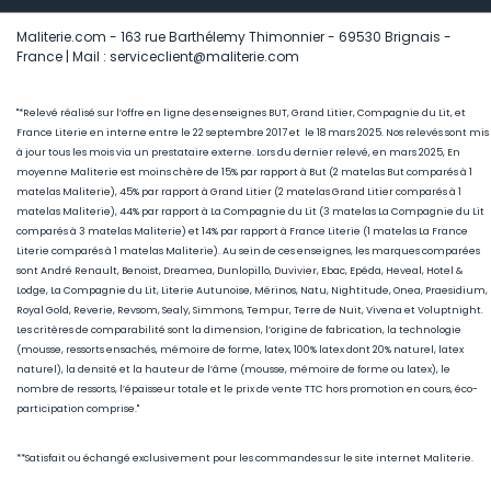
Maliterie.com - 163 rue Barthélemy Thimonnier - 69530 Brignais -
France | Mail : serviceclient@maliterie.com
"*Relevé réalisé sur l’offre en ligne des enseignes BUT, Grand Litier, Compagnie du Lit, et
France Literie en interne entre le 22 septembre 2017 et le 18 mars 2025. Nos relevés sont mis
à jour tous les mois via un prestataire externe. Lors du dernier relevé, en mars 2025, En
moyenne Maliterie est moins chère de 15
% par rapport à But (2 matelas But comparés à 1
matelas Maliterie), 45
% par rapport à Grand Litier (2 matelas Grand Litier comparés à 1
matelas Maliterie), 44% par rapport à La Compagnie du Lit (3 matelas La Compagnie du Lit
comparés à 3 matelas Maliterie) et 14% par rapport à France Literie (1
matelas La France
Literie comparés à 1 matelas Maliterie)
. Au sein de ces enseignes, les marques comparées
sont André Renault, Benoist, Dreamea, Dunlopillo, Duvivier, Ebac, Epéda, Heveal, Hotel &
Lodge, La Compagnie du Lit, Literie Autunoise, Mérinos, Natu, Nightitude, Onea, Praesidium,
Royal Gold, Reverie, Revsom, Sealy, Simmons, Tempur, Terre de Nuit, Vivena et Voluptnight.
Les critères de comparabilité sont la dimension, l’origine de fabrication, la technologie
(mousse, ressorts ensachés, mémoire de forme, latex, 100% latex dont 20% naturel, latex
naturel), la densité et la hauteur de l’âme (mousse, mémoire de forme ou latex), le
nombre de ressorts, l’épaisseur totale et le prix de vente TTC hors promotion en cours, éco-
participation comprise."
**Satisfait ou échangé exclusivement pour les commandes sur le site internet Maliterie.