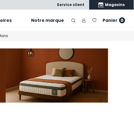
its, nos conseils, votre confort
Magasins
Service client
oires
Notre marque
Panier
0
Mans