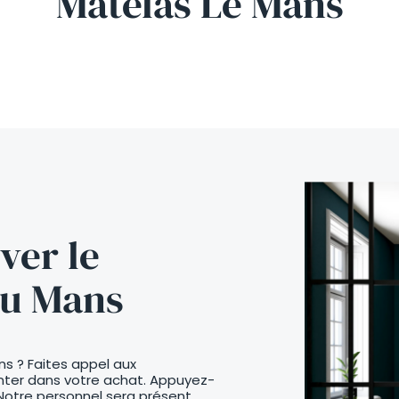
Matelas Le Mans
uver le
au Mans
s ? Faites appel aux
enter dans votre achat. Appuyez-
. Notre personnel sera présent