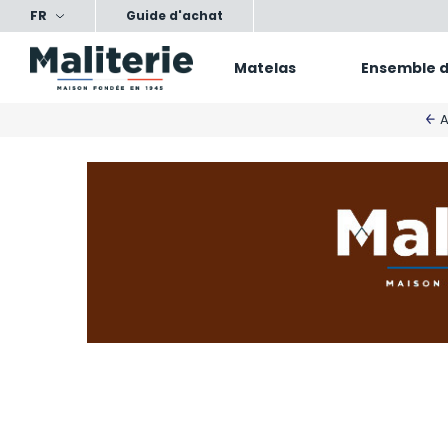
FR
Satisfait ou échangé
Nos produits, nos conseils, vot
Guide d'achat
Matelas
Ensemble de
A