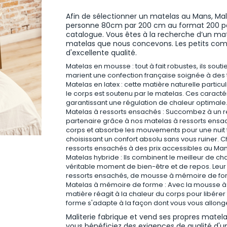
Afin de sélectionner un matelas au Mans, Mali
personne 80cm par 200 cm au format 200 par
catalogue. Vous êtes à la recherche d’un mat
matelas que nous concevons. Les petits com
d'excellente qualité.
Matelas en mousse : tout à fait robustes, ils so
marient une confection française soignée à des ta
Matelas en latex : cette matière naturelle parti
le corps est soutenu par le matelas. Ces caracté
garantissant une régulation de chaleur optimale
Matelas à ressorts ensachés : Succombez à un 
partenaire grâce à nos matelas à ressorts ensa
corps et absorbe les mouvements pour une nuit tr
choisissant un confort absolu sans vous ruiner. C
ressorts ensachés à des prix accessibles au Man
Matelas hybride : Ils combinent le meilleur de c
véritable moment de bien-être et de repos. Leur 
ressorts ensachés, de mousse à mémoire de form
Matelas à mémoire de forme : Avec la mousse à 
matière réagit à la chaleur du corps pour libére
forme s'adapte à la façon dont vous vous allong
Maliterie fabrique et vend ses propres matela
vous bénéficiez des exigences de qualité d'un