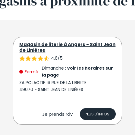
gasins
à proximité
de 
Magasin de literie à Angers - Saint Jean
de Linières
4.6/5
Dimanche :
voir les horaires sur
Fermé
la page
ZA POLACTIF 16 RUE DE LA LIBERTE
49070 - SAINT JEAN DE LINIÈRES
Je prends rdv
PLUS D'INFOS