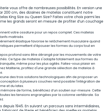
terie vous offre de nombreuses possibilités. En version une
 200 cm, des dizaines de matelas constituent notre
elas King Size ou Queen Size? Faites votre choix parmi les
me les grands seront en mesure de profiter d’un couchage
utiennent votre ossature pour un repos complet. Ces matelas
rifs maitrisés.
culièrement élastique favorise le relâchement musculaire quand
ristiques permettent d’épouser les formes du corps tout en
.
repos profond sans être dérangé par les mouvements de votre
chés. Ce type de matelas s'adapte totalement aux formes du
anquille, même pour les plus agités. Faites-vous plaisir en
hez Maliterie, profitez d'une grande sélection de matelas à
s.
hacune des trois solutions technologiques afin de proposer un
conception à plusieurs couches rend possible l'intégration de
e et du latex.
mémoire de forme, bénéficiez d’un soutien sur-mesure. Cette
r toutes les tensions engrangées par la colonne vertébrale. Sa
ez.
s depuis 1945. En suivant un parcours sans intermédiaires,
 fabricant de literie et bénéficiez des meilleurs matelas