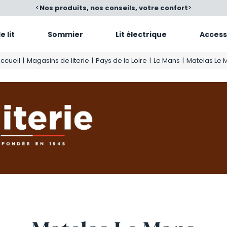
re confort
<
Satisfait ou échangé
>
Nos produ
 lit
Sommier
Lit électrique
Access
ccueil
|
Magasins de literie
|
Pays de la Loire
|
Le Mans
|
Matelas Le 