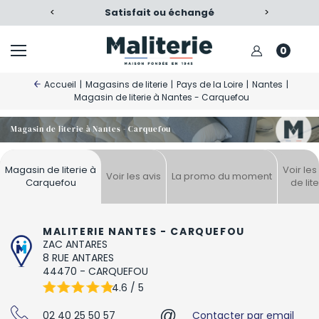
re confort
<
Satisfait ou échangé
>
Nos produ
0
Accueil
|
Magasins de literie
|
Pays de la Loire
|
Nantes
|
Magasin de literie à Nantes - Carquefou
Magasin de literie à Nantes - Carquefou
Magasin de literie à
Voir le
Voir les avis
La promo du moment
Carquefou
de lit
MALITERIE NANTES - CARQUEFOU
ZAC ANTARES
8 RUE ANTARES
44470
-
CARQUEFOU
4.6 / 5
@
02 40 25 50 57
Contacter par email