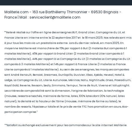
Maliterie.com - 163 rue Barthélemy Thimonnier - 69530 Brignais -
France | Mail : serviceclient@maliterie.com
"*Relevé réalisé sur l’offre en ligne des enseignes BUT, Grand Litier, Compagnie du Lit, et
France Literie en interne entre le 22 septembre 2017 et le 18 mars 2025. Nos relevés sont mis
à jour tous les mois via un prestataire externe. Lors du dernier relevé, en mars 2025, En
moyenne Maliterie est moins chère de 15
% par rapport à But (2 matelas But comparés à 1
matelas Maliterie), 45
% par rapport à Grand Litier (2 matelas Grand Litier comparés à 1
matelas Maliterie), 44% par rapport à La Compagnie du Lit (3 matelas La Compagnie du Lit
comparés à 3 matelas Maliterie) et 14% par rapport à France Literie (1
matelas La France
Literie comparés à 1 matelas Maliterie)
. Au sein de ces enseignes, les marques comparées
sont André Renault, Benoist, Dreamea, Dunlopillo, Duvivier, Ebac, Epéda, Heveal, Hotel &
Lodge, La Compagnie du Lit, Literie Autunoise, Mérinos, Natu, Nightitude, Onea, Praesidium,
Royal Gold, Reverie, Revsom, Sealy, Simmons, Tempur, Terre de Nuit, Vivena et Voluptnight.
Les critères de comparabilité sont la dimension, l’origine de fabrication, la technologie
(mousse, ressorts ensachés, mémoire de forme, latex, 100% latex dont 20% naturel, latex
naturel), la densité et la hauteur de l’âme (mousse, mémoire de forme ou latex), le
nombre de ressorts, l’épaisseur totale et le prix de vente TTC hors promotion en cours, éco-
participation comprise."
**Satisfait ou échangé exclusivement pour les commandes sur le site internet Maliterie.