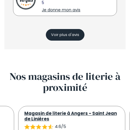
5
Je donne mon avis
Voir plus d'avis
Nos
magasins
de literie à
proximité
Magasin de literie à Angers - Saint Jean
de Linières
4.6/5