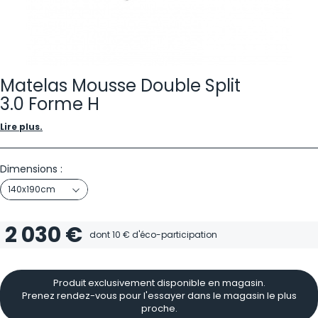
Matelas Mousse Double Split
3.0 Forme H
Lire plus.
Dimensions :
140x190cm
2 030 €
dont
10 €
d'éco-participation
Produit exclusivement disponible en magasin.
Prenez rendez-vous pour l'essayer dans le magasin le plus
proche.