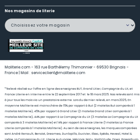
Nos magasins de literie
Maliterie.com - 163 rue Barthélemy Thimonnier - 69530 Brignais -
France | Mail : serviceclient@maliterie.com
"*Relevé réalisé sur l’offre en ligne des enseignes BUT, Grand Litier, Compagnie du Lit, et
France Literie en interne entre le 22 septembre 2017 et le 18 mars 2025. Nos relevés sont mis
à jour tous les mois via un prestataire externe. Lors du dernier relevé, en mars 2025, En
moyenne Maliterie est moins chère de 15
% par rapport à But (2 matelas But comparés à 1
matelas Maliterie), 45
% par rapport à Grand Litier (2 matelas Grand Litier comparés à 1
matelas Maliterie), 44% par rapport à La Compagnie du Lit (3 matelas La Compagnie du Lit
comparés à 3 matelas Maliterie) et 14% par rapport à France Literie (1
matelas La France
Literie comparés à 1 matelas Maliterie)
. Au sein de ces enseignes, les marques comparées
sont André Renault, Benoist, Dreamea, Dunlopillo, Duvivier, Ebac, Epéda, Heveal, Hotel &
Lodge, La Compagnie du Lit, Literie Autunoise, Mérinos, Natu, Nightitude, Onea, Praesidium,