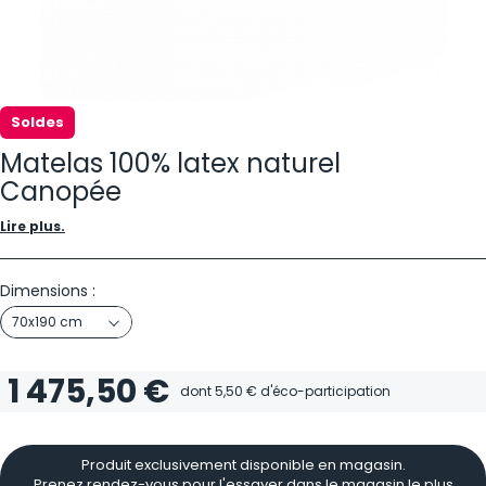
Soldes
Matelas 100% latex naturel
Canopée
Lire plus.
Dimensions :
70x190 cm
1 475,50 €
dont
5,50 €
d'éco-participation
Produit exclusivement disponible en magasin.
Prenez rendez-vous pour l'essayer dans le magasin le plus