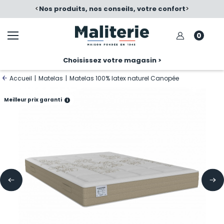
é
<
Nos produits, nos conseils, votre confort
>
0
Choisissez votre magasin >
Accueil
|
Matelas
|
Matelas 100% latex naturel Canopée
Meilleur prix garanti
i