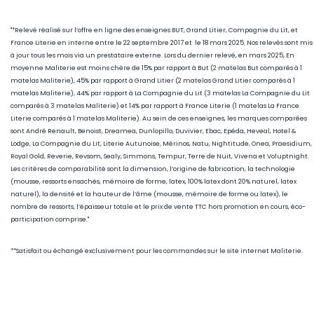
"*Relevé réalisé sur l’offre en ligne des enseignes BUT, Grand Litier, Compagnie du Lit, et
France Literie en interne entre le 22 septembre 2017 et le 18 mars 2025. Nos relevés sont mis
à jour tous les mois via un prestataire externe. Lors du dernier relevé, en mars 2025, En
moyenne Maliterie est moins chère de 15
% par rapport à But (2 matelas But comparés à 1
matelas Maliterie), 45
% par rapport à Grand Litier (2 matelas Grand Litier comparés à 1
matelas Maliterie), 44% par rapport à La Compagnie du Lit (3 matelas La Compagnie du Lit
comparés à 3 matelas Maliterie) et 14% par rapport à France Literie (1
matelas La France
Literie comparés à 1 matelas Maliterie)
. Au sein de ces enseignes, les marques comparées
sont André Renault, Benoist, Dreamea, Dunlopillo, Duvivier, Ebac, Epéda, Heveal, Hotel &
Lodge, La Compagnie du Lit, Literie Autunoise, Mérinos, Natu, Nightitude, Onea, Praesidium,
Royal Gold, Reverie, Revsom, Sealy, Simmons, Tempur, Terre de Nuit, Vivena et Voluptnight.
Les critères de comparabilité sont la dimension, l’origine de fabrication, la technologie
(mousse, ressorts ensachés, mémoire de forme, latex, 100% latex dont 20% naturel, latex
naturel), la densité et la hauteur de l’âme (mousse, mémoire de forme ou latex), le
nombre de ressorts, l’épaisseur totale et le prix de vente TTC hors promotion en cours, éco-
participation comprise."
**Satisfait ou échangé exclusivement pour les commandes sur le site internet Maliterie.