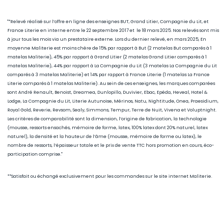
"*Relevé réalisé sur l’offre en ligne des enseignes BUT, Grand Litier, Compagnie du Lit, et
France Literie en interne entre le 22 septembre 2017 et le 18 mars 2025. Nos relevés sont mis
à jour tous les mois via un prestataire externe. Lors du dernier relevé, en mars 2025, En
moyenne Maliterie est moins chère de 15
% par rapport à But (2 matelas But comparés à 1
matelas Maliterie), 45
% par rapport à Grand Litier (2 matelas Grand Litier comparés à 1
matelas Maliterie), 44% par rapport à La Compagnie du Lit (3 matelas La Compagnie du Lit
comparés à 3 matelas Maliterie) et 14% par rapport à France Literie (1
matelas La France
Literie comparés à 1 matelas Maliterie)
. Au sein de ces enseignes, les marques comparées
sont André Renault, Benoist, Dreamea, Dunlopillo, Duvivier, Ebac, Epéda, Heveal, Hotel &
Lodge, La Compagnie du Lit, Literie Autunoise, Mérinos, Natu, Nightitude, Onea, Praesidium,
Royal Gold, Reverie, Revsom, Sealy, Simmons, Tempur, Terre de Nuit, Vivena et Voluptnight.
Les critères de comparabilité sont la dimension, l’origine de fabrication, la technologie
(mousse, ressorts ensachés, mémoire de forme, latex, 100% latex dont 20% naturel, latex
naturel), la densité et la hauteur de l’âme (mousse, mémoire de forme ou latex), le
nombre de ressorts, l’épaisseur totale et le prix de vente TTC hors promotion en cours, éco-
participation comprise."
**Satisfait ou échangé exclusivement pour les commandes sur le site internet Maliterie.