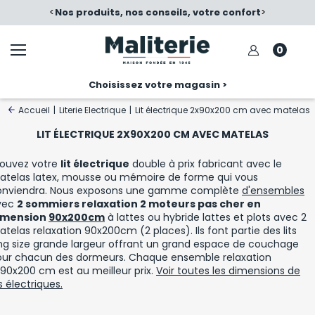
é
<
Nos produits, nos conseils, votre confort
>
0
Choisissez votre magasin >
Accueil
|
Literie Electrique
|
Lit électrique 2x90x200 cm avec matelas
LIT ÉLECTRIQUE 2X90X200 CM AVEC MATELAS
rouvez votre
lit électrique
double à prix fabricant avec le
atelas latex, mousse ou mémoire de forme qui vous
onviendra. Nous exposons une gamme complète
d'ensembles
vec
2 sommiers relaxation 2 moteurs pas cher en
imension
90x200cm
à lattes ou hybride lattes et plots avec 2
telas relaxation 90x200cm (2 places). Ils font partie des lits
ng size grande largeur offrant un grand espace de couchage
our chacun des dormeurs. Chaque ensemble relaxation
90x200 cm est au meilleur prix.
Voir toutes les dimensions de
ts électriques.