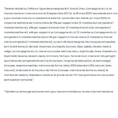
"*Relevé réalisé sur l’offre en ligne des enseignes BUT, Grand Litier, Compagnie du Lit, et
France Literie en interne entre le 22 septembre 2017 et le 18 mars 2025. Nos relevés sont mis
à jour tous les mois via un prestataire externe. Lors du dernier relevé, en mars 2025, En
moyenne Maliterie est moins chère de 15
% par rapport à But (2 matelas But comparés à 1
matelas Maliterie), 45
% par rapport à Grand Litier (2 matelas Grand Litier comparés à 1
matelas Maliterie), 44% par rapport à La Compagnie du Lit (3 matelas La Compagnie du Lit
comparés à 3 matelas Maliterie) et 14% par rapport à France Literie (1
matelas La France
Literie comparés à 1 matelas Maliterie)
. Au sein de ces enseignes, les marques comparées
sont André Renault, Benoist, Dreamea, Dunlopillo, Duvivier, Ebac, Epéda, Heveal, Hotel &
Lodge, La Compagnie du Lit, Literie Autunoise, Mérinos, Natu, Nightitude, Onea, Praesidium,
Royal Gold, Reverie, Revsom, Sealy, Simmons, Tempur, Terre de Nuit, Vivena et Voluptnight.
Les critères de comparabilité sont la dimension, l’origine de fabrication, la technologie
(mousse, ressorts ensachés, mémoire de forme, latex, 100% latex dont 20% naturel, latex
naturel), la densité et la hauteur de l’âme (mousse, mémoire de forme ou latex), le
nombre de ressorts, l’épaisseur totale et le prix de vente TTC hors promotion en cours, éco-
participation comprise."
**Satisfait ou échangé exclusivement pour les commandes sur le site internet Maliterie.