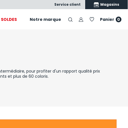
Satisfait ou échangé
Nos produits, nos conseils, vo
Magasins
Service client
SOLDES
Notre marque
Panier
0
ntermédiaire, pour profiter d'un rapport qualité prix
ts et plus de 60 coloris.