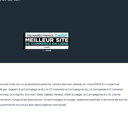
r tous les mois via un prestataire externe. Lors du dernier relevé, en mars 2025, En moyenne
, 44% par rapport à La Compagnie du Lit (3 matelas La Compagnie du Lit comparés à 3 matelas
mea, Dunlopillo, Duvivier, Ebac, Epéda, Heveal, Hotel & Lodge, La Compagnie du Lit, Literie
mension, l’origine de fabrication, la technologie (mousse, ressorts ensachés, mémoire de forme,
rs promotion en cours, éco-participation comprise."