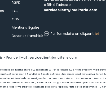
RGPD
à 18h à l'adresse
serviceclient@maliterie.com
.
las
FAQ
CGV
Mentions légales
Par formulaire en cliquant
ici
Devenez franchisé
s - France | Mail : serviceclient@maliterie.com
ance Literie en interne entre le 22 septembre 2017 et le 18 mars 2025. Nos relevés sont mis à jou
erie), 45
% par rapport à Grand Litier (2 matelas Grand Litier comparés à 1 matelas Maliterie)
as Maliterie)
. Au sein de ces enseignes, les marques comparées sont André Renault, Benoist, Drea
 Simmons, Tempur, Terre de Nuit, Vivena et Voluptnight. Les critères de comparabilité sont la di
, mémoire de forme ou latex), le nombre de ressorts, l’épaisseur totale et le prix de vente TTC ho