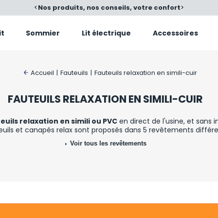
é
<
Nos produits, nos conseils, votre confort
>
it
Sommier
Lit électrique
Accessoires
Accueil
|
Fauteuils
|
Fauteuils relaxation en simili-cuir
FAUTEUILS RELAXATION EN SIMILI-CUIR
euils relaxation en simili ou PVC
en direct de l'usine, et sans i
uils et canapés relax sont proposés dans 5 revêtements différen
Voir tous les revêtements