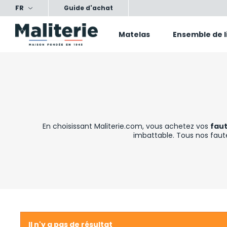
FR
ts, nos conseils, votre confort
Satisfait ou échang
Guide d'achat
Matelas
Ensemble de l
En choisissant Maliterie.com, vous achetez vos
faut
imbattable. Tous nos faute
Il n'y a pas de résultat