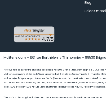
Blog
Soldes mate
Maliterie.com - 163 rue Barthélemy Thimonnier - 69530 Brignai
"*Relevé réalisé sur l’offre en ligne des enseignes BUT, Grand Litier, Compagnie du Lit, et Fr
Maliterie est moins chère de 15
% par rapport à But (2 matelas But comparés à 1 matelas Malit
Maliterie) et 14% par rapport à France Literie (1
matelas La France Literie comparés à 1 matel
Autunoise, Mérinos, Natu, Nightitude, Onea, Praesidium, Royal Gold, Reverie, Revsom, Sealy,
latex, 100% latex dont 20% naturel, latex naturel), la densité et la hauteur de l’âme (mousse
**Satisfait ou échangé exclusivement pour les commandes sur le site internet Maliterie.