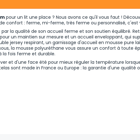
cm
pour un lit une place ? Nous avons ce qu'il vous faut ! Décou
de confort
: ferme, mi-ferme, très ferme ou personnalisé, c'est v
ar la qualité de son accueil ferme et son soutien équilibré. R
pour un maintien sur mesure et un accueil enveloppant, qui supp
ble jersey respirant, un garnissage d'accueil en mousse pure la
ssous, la mousse polyuréthane vous assure un confort à toute é
 la fois ferme et durable.
ver et d'une face été pour mieux réguler la température lorsqu
telas sont made in France ou Europe : la garantie d'une qualité 