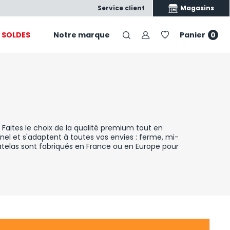
Satisfait ou échangé
Nos produits, nos conseils, vo
Magasins
Service client
SOLDES
Notre marque
Panier
0
aites le choix de la qualité premium tout en
nel et s'adaptent à toutes vos envies : ferme, mi-
atelas sont fabriqués en France ou en Europe pour