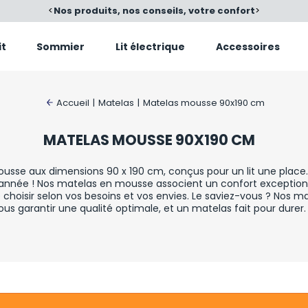
é
<
Nos produits, nos conseils, votre confort
>
it
Sommier
Lit électrique
Accessoires
Accueil
|
Matelas
|
Matelas mousse 90x190 cm
MATELAS MOUSSE 90X190 CM
se aux dimensions 90 x 190 cm, conçus pour un lit une place. F
 l'année ! Nos matelas en mousse associent un confort exception
choisir selon vos besoins et vos envies. Le saviez-vous ? Nos m
ous garantir une qualité optimale, et un matelas fait pour durer.