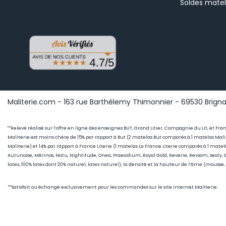
Soldes mate
Maliterie.com - 163 rue Barthélemy Thimonnier - 69530 Brignai
"*Relevé réalisé sur l’offre en ligne des enseignes BUT, Grand Litier, Compagnie du Lit, et Fr
Maliterie est moins chère de 15
% par rapport à But (2 matelas But comparés à 1 matelas Malit
Maliterie) et 14% par rapport à France Literie (1
matelas La France Literie comparés à 1 matel
Autunoise, Mérinos, Natu, Nightitude, Onea, Praesidium, Royal Gold, Reverie, Revsom, Sealy,
latex, 100% latex dont 20% naturel, latex naturel), la densité et la hauteur de l’âme (mousse
**Satisfait ou échangé exclusivement pour les commandes sur le site internet Maliterie.