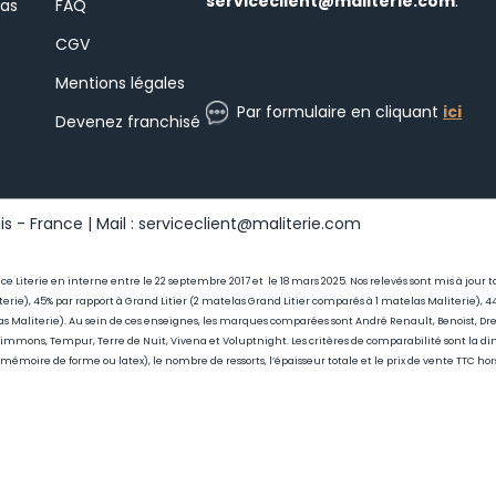
serviceclient@maliterie.com
.
las
FAQ
CGV
Mentions légales
Par formulaire en cliquant
ici
Devenez franchisé
s - France | Mail : serviceclient@maliterie.com
ance Literie en interne entre le 22 septembre 2017 et le 18 mars 2025. Nos relevés sont mis à jou
erie), 45
% par rapport à Grand Litier (2 matelas Grand Litier comparés à 1 matelas Maliterie)
as Maliterie)
. Au sein de ces enseignes, les marques comparées sont André Renault, Benoist, Drea
 Simmons, Tempur, Terre de Nuit, Vivena et Voluptnight. Les critères de comparabilité sont la di
, mémoire de forme ou latex), le nombre de ressorts, l’épaisseur totale et le prix de vente TTC ho