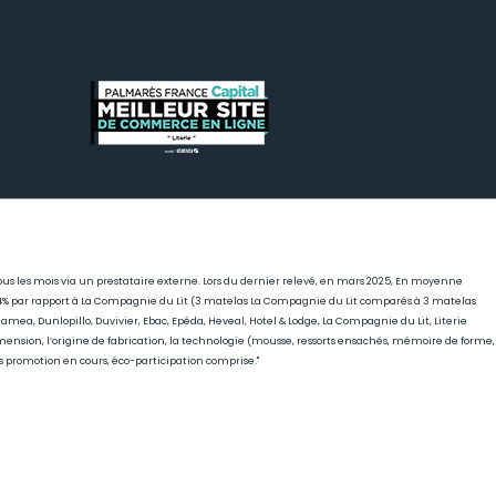
r tous les mois via un prestataire externe. Lors du dernier relevé, en mars 2025, En moyenne
, 44% par rapport à La Compagnie du Lit (3 matelas La Compagnie du Lit comparés à 3 matelas
mea, Dunlopillo, Duvivier, Ebac, Epéda, Heveal, Hotel & Lodge, La Compagnie du Lit, Literie
mension, l’origine de fabrication, la technologie (mousse, ressorts ensachés, mémoire de forme,
rs promotion en cours, éco-participation comprise."