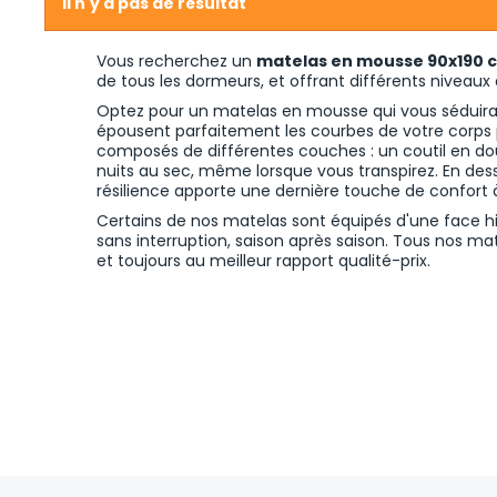
Il n'y a pas de résultat
Vous recherchez un
matelas en mousse 90x190 
de tous les dormeurs, et offrant différents
niveaux 
Optez pour un matelas en mousse qui vous séduira p
épousent parfaitement les courbes de votre corps 
composés de différentes couches : un coutil en dou
nuits au sec, même lorsque vous transpirez. En de
résilience apporte une dernière touche de confort à
Certains de nos matelas sont équipés d'une face hi
sans interruption, saison après saison. Tous nos ma
et toujours au meilleur rapport qualité-prix.