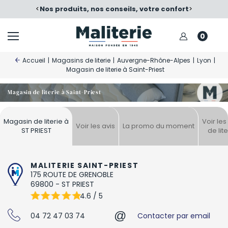
é
<
Nos produits, nos conseils, votre confort
>
0
Accueil
|
Magasins de literie
|
Auvergne-Rhône-Alpes
|
Lyon
|
Magasin de literie à Saint-Priest
Magasin de literie à Saint-Priest
Magasin de literie à
Voir le
Voir les avis
La promo du moment
ST PRIEST
de lit
MALITERIE SAINT-PRIEST
175 ROUTE DE GRENOBLE
69800
-
ST PRIEST
4.6 / 5
@
04 72 47 03 74
Contacter par email