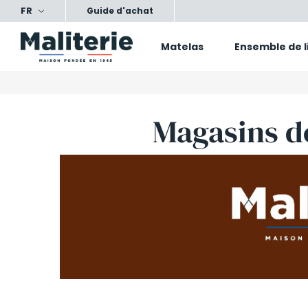
FR
ts, nos conseils, votre confort
Satisfait ou échang
Guide d'achat
Matelas
Ensemble de l
Magasins d