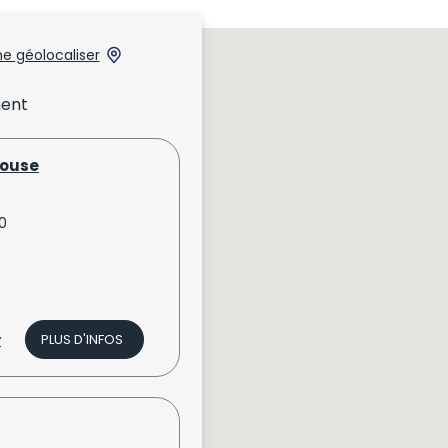
e géolocaliser
ment
louse
0
v
PLUS D'INFOS