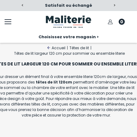
re confort
<
Satisfait ou échangé
>
Nos produ
0
Choisissez votre magasin >
Accueil
|
Têtes de lit
|
Têtes de lit largeur 120 cm pour sommier ou ensemble literie
ES DE LIT LARGEUR 120 CM POUR SOMMIER OU ENSEMBLE LITER
ur dresser un élément final à votre ensemble literie 120cm de largeur, nous
ous proposons des
têtes de lit 120cm
permettant d’aménager votre lieu
e sommeil ou la chambre de votre enfant avec le mobilier. Une
tête de lit
va permettre d’ajouter une spécificité à votre décoration pour créer une
ièce design à votre goût. Pour répondre aux mieux à votre demande, nous
vons différentes têtes de lit, conçues avec des matières différentes, pour
que vous preniez la bonne décision afin d’harmoniser la décoration de
votre pièce et assurer la protection de votre mur.