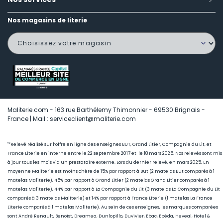
Nos magasins de literie
Maliterie.com - 163 rue Barthélemy Thimonnier - 69530 Brignais -
France | Mail : serviceclient@maliterie.com
"*Relevé réalisé sur l’offre en ligne des enseignes BUT, Grand Litier, Compagnie du Lit, et
France Literie en interne entre le 22 septembre 2017 et le 18 mars 2025. Nos relevés sont mis
à jour tous les mois via un prestataire externe. Lors du dernier relevé, en mars 2025, En
moyenne Maliterie est moins chère de 15
% par rapport à But (2 matelas But comparés à 1
matelas Maliterie), 45
% par rapport à Grand Litier (2 matelas Grand Litier comparés à 1
matelas Maliterie), 44% par rapport à La Compagnie du Lit (3 matelas La Compagnie du Lit
comparés à 3 matelas Maliterie) et 14% par rapport à France Literie (1
matelas La France
Literie comparés à 1 matelas Maliterie)
. Au sein de ces enseignes, les marques comparées
sont André Renault, Benoist, Dreamea, Dunlopillo, Duvivier, Ebac, Epéda, Heveal, Hotel &