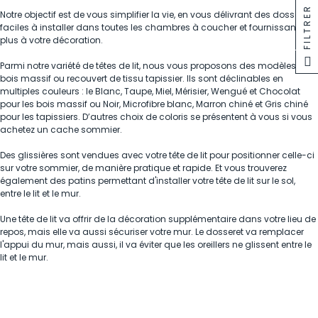
FILTRER
Notre objectif est de vous simplifier la vie, en vous délivrant des dosserets
faciles à installer dans toutes les chambres à coucher et fournissant un
plus à votre décoration.
Parmi notre variété de têtes de lit, nous vous proposons des modèles en
bois massif ou recouvert de tissu tapissier. Ils sont déclinables en
multiples couleurs : le Blanc, Taupe, Miel, Mérisier, Wengué et Chocolat
pour les bois massif ou Noir, Microfibre blanc, Marron chiné et Gris chiné
pour les tapissiers. D’autres choix de coloris se présentent à vous si vous
achetez un cache sommier.
Des glissières sont vendues avec votre tête de lit pour positionner celle-ci
sur votre sommier, de manière pratique et rapide. Et vous trouverez
également des patins permettant d'installer votre tête de lit sur le sol,
entre le lit et le mur.
Une tête de lit va offrir de la décoration supplémentaire dans votre lieu de
repos, mais elle va aussi sécuriser votre mur. Le dosseret va remplacer
l'appui du mur, mais aussi, il va éviter que les oreillers ne glissent entre le
lit et le mur.