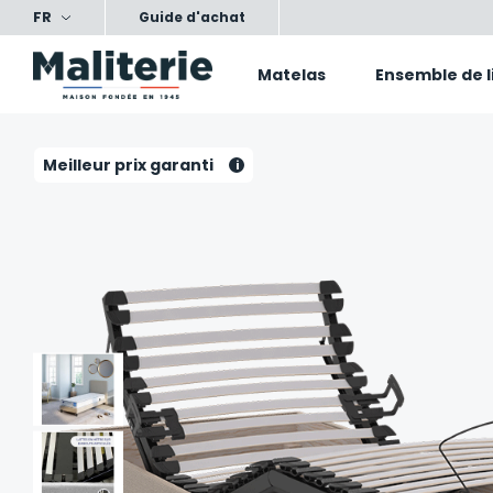
FR
ts, nos conseils, votre confort
Satisfait ou échang
Guide d'achat
Matelas
Ensemble de l
Meilleur prix garanti
i