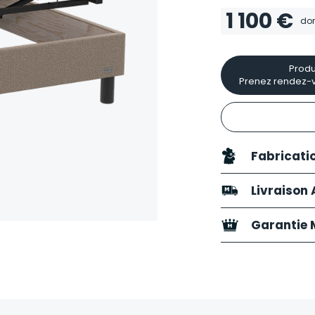
1 100 €
do
Produ
Prenez rendez-v
Fabricati
Livraison
Garantie M