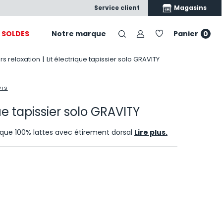
Satisfait ou échangé
Nos produits, nos conseils, vo
Magasins
Service client
SOLDES
Notre marque
Panier
0
s relaxation
|
Lit électrique tapissier solo GRAVITY
vis
que tapissier solo GRAVITY
que 100% lattes avec étirement dorsal
Lire plus.