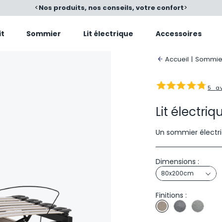
é
<
Nos produits, nos conseils, votre confort
>
it
Sommier
Lit électrique
Accessoires
Accueil
|
Sommier
5
a
Lit électri
Un sommier électri
Dimensions :
80x200cm
Finitions :