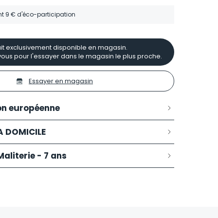
nt
9 €
d'éco-participation
it exclusivement disponible en magasin.
ous pour l'essayer dans le magasin le plus proche.
Essayer en magasin
on européenne
 A DOMICILE
aliterie - 7 ans