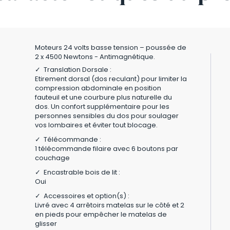
Moteurs 24 volts basse tension – poussée de
2 x 4500 Newtons - Antimagnétique.
✓ Translation Dorsale :
Etirement dorsal (dos reculant) pour limiter la
compression abdominale en position
fauteuil et une courbure plus naturelle du
dos. Un confort supplémentaire pour les
personnes sensibles du dos pour soulager
vos lombaires et éviter tout blocage.
✓ Télécommande :
1 télécommande filaire avec 6 boutons par
couchage
✓ Encastrable bois de lit :
Oui
✓ Accessoires et option(s) :
Livré avec 4 arrêtoirs matelas sur le côté et 2
en pieds pour empêcher le matelas de
glisser