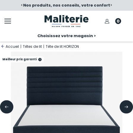
é
<
Nos produits, nos conseils, votre confort
>
0
Choisissez votre magasin >
Accueil
|
Têtes de lit
|
Tête de lit HORIZON
Meilleur prix garanti
i