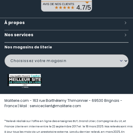
À propos
Nos services
Nos magasins de literie
Maliterie.com - 163 rue Barthélemy Thimonnier - 69530 Brignais -
France | Mail : serviceclient@maliterie.com
"*Relevé réalisé sur l’offre en ligne des enseignes BUT, Grand Litier, Compagnie du Lit, et
France Literie en interne entre le 22 septembre 2017 et le 18 mars 2025. Nos relevés sont mis
à jour tous les mois via un prestataire externe. Lors du dernier relevé, en mars 2025, En