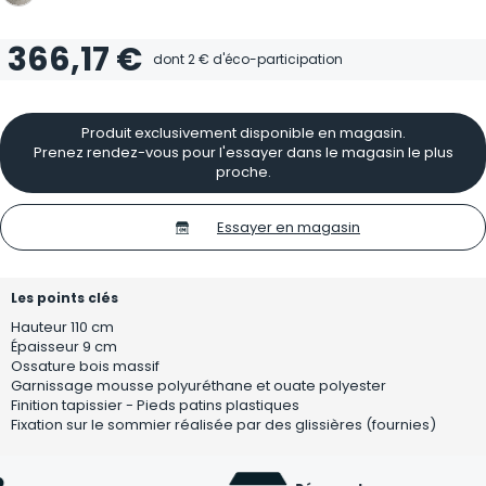
366,17 €
dont
2 €
d'éco-participation
Produit exclusivement disponible en magasin.
Prenez rendez-vous pour l'essayer dans le magasin le plus
proche.
Essayer en magasin
Les points clés
Hauteur 110 cm
Épaisseur 9 cm
Ossature bois massif
Garnissage mousse polyuréthane et ouate polyester
Finition tapissier - Pieds patins plastiques
Fixation sur le sommier réalisée par des glissières (fournies)