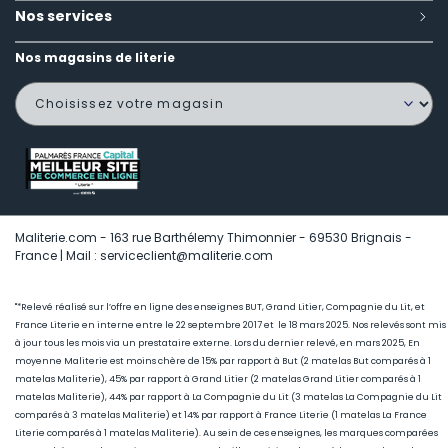
Nos services
Nos magasins de literie
Maliterie.com - 163 rue Barthélemy Thimonnier - 69530 Brignais -
France | Mail : serviceclient@maliterie.com
"*Relevé réalisé sur l’offre en ligne des enseignes BUT, Grand Litier, Compagnie du Lit, et
France Literie en interne entre le 22 septembre 2017 et le 18 mars 2025. Nos relevés sont mis
à jour tous les mois via un prestataire externe. Lors du dernier relevé, en mars 2025, En
moyenne Maliterie est moins chère de 15
% par rapport à But (2 matelas But comparés à 1
matelas Maliterie), 45
% par rapport à Grand Litier (2 matelas Grand Litier comparés à 1
matelas Maliterie), 44% par rapport à La Compagnie du Lit (3 matelas La Compagnie du Lit
comparés à 3 matelas Maliterie) et 14% par rapport à France Literie (1
matelas La France
Literie comparés à 1 matelas Maliterie)
. Au sein de ces enseignes, les marques comparées