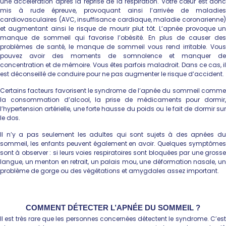
une accélération après la reprise de la respiration. Votre cœur est donc
mis à rude épreuve, provoquant ainsi l’arrivée de maladies
cardiovasculaires (AVC, insuffisance cardiaque, maladie coronarienne)
et augmentant ainsi le risque de mourir plut tôt. L’apnée provoque un
manque de sommeil qui favorise l’obésité. En plus de causer des
problèmes de santé, le manque de sommeil vous rend irritable. Vous
pouvez avoir des moments de somnolence et manquer de
concentration et de mémoire. Vous êtes parfois maladroit. Dans ce cas, il
est déconseillé de conduire pour ne pas augmenter le risque d’accident.
Certains facteurs favorisent le syndrome de l’apnée du sommeil comme
la consommation d’alcool, la prise de médicaments pour dormir,
l’hypertension artérielle, une forte hausse du poids ou le fait de dormir sur
le dos.
Il n’y a pas seulement les adultes qui sont sujets à des apnées du
sommeil, les enfants peuvent également en avoir. Quelques symptômes
sont à observer : si leurs voies respiratoires sont bloquées par une grosse
langue, un menton en retrait, un palais mou, une déformation nasale, un
problème de gorge ou des végétations et amygdales assez important.
COMMENT DÉTECTER L’APNÉE DU SOMMEIL ?
Il est très rare que les personnes concernées détectent le syndrome. C’est