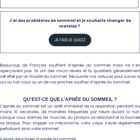
J'ai des problèmes de sommeil et je souhaite changer de
matelas ?
JE FAIS LE QUIZZ
Beaucoup de Français souffrent d’apnée du sommeil mais ne s’en
aperçoivent pas. Ils ont des micro-réveils et ils qualifient généralement
cet effet par un trouble du sommeil. Découvrez nos astuces pour savoir si
oui ou non vous ou un de vos proches souffrez d’apnée du sommeil.
QU’EST-CE QUE L’APNÉE DU SOMMEIL ?
L’apnée du sommeil est un arrêt immédiat de la respiration pendant au
moins 10 secondes, de manières fréquentes par heure durant la nuit.
Lorsque vous dormez, les muscles du pharynx se relâchent et la trachée
se bloque. Pour stopper ce mécanisme, votre corps s’éveil légèrement
perturbant ainsi votre sommeil.
Il existe deux types d’apnée du sommeil :