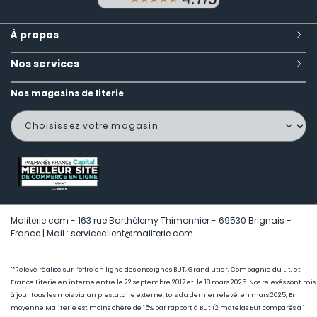
À propos
Nos services
Nos magasins de literie
Maliterie.com - 163 rue Barthélemy Thimonnier - 69530 Brignais -
France | Mail : serviceclient@maliterie.com
"*Relevé réalisé sur l’offre en ligne des enseignes BUT, Grand Litier, Compagnie du Lit, et
France Literie en interne entre le 22 septembre 2017 et le 18 mars 2025. Nos relevés sont mis
à jour tous les mois via un prestataire externe. Lors du dernier relevé, en mars 2025, En
moyenne Maliterie est moins chère de 15
% par rapport à But (2 matelas But comparés à 1