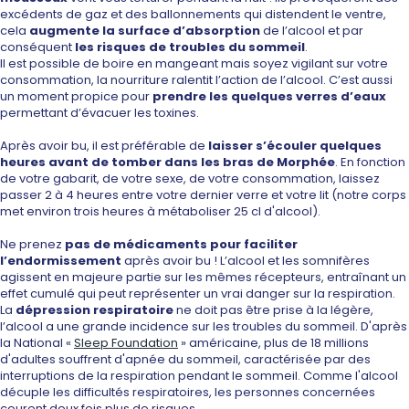
excédents de gaz et des ballonnements qui distendent le ventre,
cela
augmente la
surface d’absorption
de l’alcool
et par
conséquent
les
risques de troubles du sommeil
.
Il est possible de boire en mangeant mais soyez vigilant sur votre
consommation,
la nourriture ralentit l’action de l’alcool
. C’est aussi
un moment propice pour
prendre les quelques verres d’eaux
permettant d’évacuer les toxines.
Après avoir bu, il est préférable de
laisser s’écouler quelques
heures
avant de tomber dans les bras de Morphée
. En fonction
de votre gabarit, de votre sexe, de votre consommation, laissez
passer 2 à 4 heures entre votre dernier verre et votre lit (notre corps
met environ trois heures à métaboliser 25 cl d'alcool).
Ne prenez
pas de médicaments pour
faciliter
l’endormissement
après avoir bu
! L’alcool et les somnifères
agissent en majeure partie sur les mêmes récepteurs, entraînant un
effet cumulé qui peut représenter
un vrai danger sur la respiration
.
La
dépression respiratoire
ne doit pas être prise à la légère,
l’alcool a une grande incidence sur les troubles du sommeil. D'après
la National «
Sleep Foundation
» américaine, plus de 18 millions
d'adultes souffrent d'apnée du sommeil, caractérisée par des
interruptions de la respiration pendant le sommeil. Comme
l'alcool
décuple les difficultés respiratoires
, les personnes concernées
courent deux fois plus de risques.