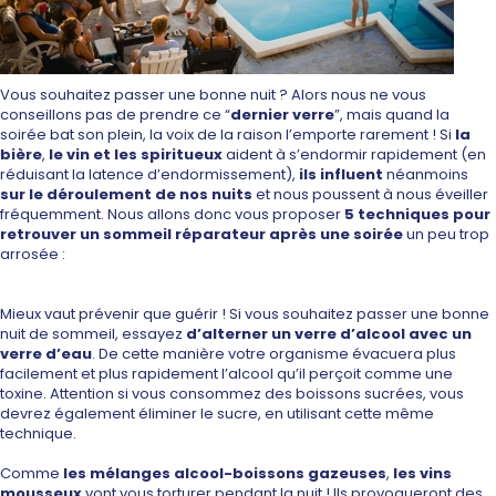
Vous souhaitez
passer une bonne nuit
? Alors nous ne vous
conseillons pas de prendre ce “
dernier verre
”, mais quand la
soirée bat son plein, la voix de la raison l’emporte rarement ! Si
la
bière
,
le vin
et les spiritueux
aident à s’endormir rapidement (en
réduisant la latence d’endormissement),
ils influent
néanmoins
sur le déroulement de nos nuits
et nous poussent à nous éveiller
fréquemment. Nous allons donc vous proposer
5 techniques pour
retrouver un sommeil réparateur
après une soirée
un peu trop
arrosée :
Mieux vaut prévenir que guérir ! Si vous souhaitez passer une bonne
nuit de sommeil, essayez
d’alterner un verre d’alcool avec un
verre d’eau
. De cette manière votre organisme évacuera plus
facilement et plus rapidement l’alcool qu’il perçoit comme une
toxine. Attention si vous consommez des boissons sucrées, vous
devrez également éliminer le sucre, en utilisant cette même
technique.
Comme
les mélanges
alcool-boissons gazeuses
,
les
vins
mousseux
vont vous torturer pendant la nuit ! Ils provoqueront des