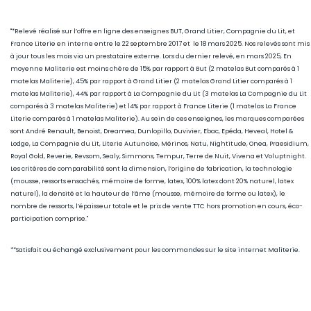
"*Relevé réalisé sur l’offre en ligne des enseignes BUT, Grand Litier, Compagnie du Lit, et
France Literie en interne entre le 22 septembre 2017 et le 18 mars 2025. Nos relevés sont mis
à jour tous les mois via un prestataire externe. Lors du dernier relevé, en mars 2025, En
moyenne Maliterie est moins chère de 15
% par rapport à But (2 matelas But comparés à 1
matelas Maliterie), 45
% par rapport à Grand Litier (2 matelas Grand Litier comparés à 1
matelas Maliterie), 44% par rapport à La Compagnie du Lit (3 matelas La Compagnie du Lit
comparés à 3 matelas Maliterie) et 14% par rapport à France Literie (1
matelas La France
Literie comparés à 1 matelas Maliterie)
. Au sein de ces enseignes, les marques comparées
sont André Renault, Benoist, Dreamea, Dunlopillo, Duvivier, Ebac, Epéda, Heveal, Hotel &
Lodge, La Compagnie du Lit, Literie Autunoise, Mérinos, Natu, Nightitude, Onea, Praesidium,
Royal Gold, Reverie, Revsom, Sealy, Simmons, Tempur, Terre de Nuit, Vivena et Voluptnight.
Les critères de comparabilité sont la dimension, l’origine de fabrication, la technologie
(mousse, ressorts ensachés, mémoire de forme, latex, 100% latex dont 20% naturel, latex
naturel), la densité et la hauteur de l’âme (mousse, mémoire de forme ou latex), le
nombre de ressorts, l’épaisseur totale et le prix de vente TTC hors promotion en cours, éco-
participation comprise."
**Satisfait ou échangé exclusivement pour les commandes sur le site internet Maliterie.