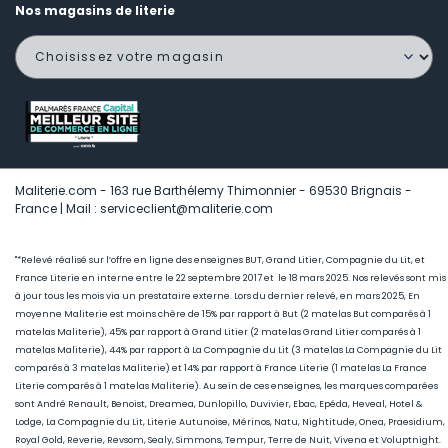
Nos magasins de literie
Maliterie.com - 163 rue Barthélemy Thimonnier - 69530 Brignais -
France | Mail : serviceclient@maliterie.com
"*Relevé réalisé sur l’offre en ligne des enseignes BUT, Grand Litier, Compagnie du Lit, et
France Literie en interne entre le 22 septembre 2017 et le 18 mars 2025. Nos relevés sont mis
à jour tous les mois via un prestataire externe. Lors du dernier relevé, en mars 2025, En
moyenne Maliterie est moins chère de 15
% par rapport à But (2 matelas But comparés à 1
matelas Maliterie), 45
% par rapport à Grand Litier (2 matelas Grand Litier comparés à 1
matelas Maliterie), 44% par rapport à La Compagnie du Lit (3 matelas La Compagnie du Lit
comparés à 3 matelas Maliterie) et 14% par rapport à France Literie (1
matelas La France
Literie comparés à 1 matelas Maliterie)
. Au sein de ces enseignes, les marques comparées
sont André Renault, Benoist, Dreamea, Dunlopillo, Duvivier, Ebac, Epéda, Heveal, Hotel &
Lodge, La Compagnie du Lit, Literie Autunoise, Mérinos, Natu, Nightitude, Onea, Praesidium,
Royal Gold, Reverie, Revsom, Sealy, Simmons, Tempur, Terre de Nuit, Vivena et Voluptnight.