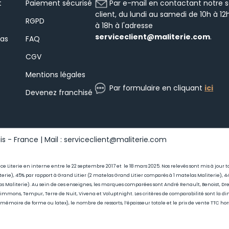
Par e-mail en contactant notre s
t
Paiement sécurisé
client, du lundi au samedi de 10h à 12
RGPD
à 18h à l'adresse
serviceclient@maliterie.com
.
las
FAQ
CGV
Mentions légales
Par formulaire en cliquant
ici
Devenez franchisé
s - France | Mail : serviceclient@maliterie.com
ance Literie en interne entre le 22 septembre 2017 et le 18 mars 2025. Nos relevés sont mis à jou
erie), 45
% par rapport à Grand Litier (2 matelas Grand Litier comparés à 1 matelas Maliterie)
as Maliterie)
. Au sein de ces enseignes, les marques comparées sont André Renault, Benoist, Drea
 Simmons, Tempur, Terre de Nuit, Vivena et Voluptnight. Les critères de comparabilité sont la di
, mémoire de forme ou latex), le nombre de ressorts, l’épaisseur totale et le prix de vente TTC ho