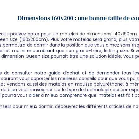
Dimensions 160x200 : une bonne taille de c
e, vous pouvez opter pour un
matelas de dimensions 140x190cm
.
en size (160x200cm). Plus votre matelas sera grand, plus votre
permettra de dormir dans la position que vous aimez sans risque
r et moins encombrant que son grand-frère, le King size. Si 
 dimension Queen size pourrait être une solution idéale. Vous po
ons de consulter notre guide d’achat et de demander tous le
sauront vous apporter les meilleurs conseils pour que vous puissi
s et vendons aussi des matelas en mousse polyuréthane, à mém
e bien vous renseigner sur le type de technologie qui correspo
i pourra vous aider à mieux comprendre quel matelas est fait p
seils pour mieux dormir, découvrez les différents articles de not