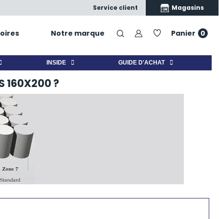
Satisfait ou échangé
Nos produits, nos conseils, vo
Magasins
Service client
oires
Notre marque
Panier
0
INSIDE
GUIDE D'ACHAT
 160X200 ?