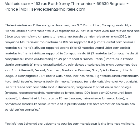
Maliterie.com - 163 rue Barthélemy Thimonnier - 69530 Brignais -
France | Mail : serviceclient@maliterie.com
"*Relevé réalisé sur l’offre en ligne des enseignes BUT, Grand Litier, Compagnie du Lit, et
France Literie en interne entre le 22 septembre 2017 et le 18 mars 2025. Nos relevés sont mis
à jour tous les mois via un prestataire externe. Lors du dernier relevé, en mars 2025, En
moyenne Maliterie est moins chère de 15
% par rapport à But (2 matelas But comparés à 1
matelas Maliterie), 45
% par rapport à Grand Litier (2 matelas Grand Litier comparés à 1
matelas Maliterie), 44% par rapport à La Compagnie du Lit (3 matelas La Compagnie du Lit
comparés à 3 matelas Maliterie) et 14% par rapport à France Literie (1
matelas La France
Literie comparés à 1 matelas Maliterie)
. Au sein de ces enseignes, les marques comparées
sont André Renault, Benoist, Dreamea, Dunlopillo, Duvivier, Ebac, Epéda, Heveal, Hotel &
Lodge, La Compagnie du Lit, Literie Autunoise, Mérinos, Natu, Nightitude, Onea, Praesidium,
Royal Gold, Reverie, Revsom, Sealy, Simmons, Tempur, Terre de Nuit, Vivena et Voluptnight.
Les critères de comparabilité sont la dimension, l’origine de fabrication, la technologie
(mousse, ressorts ensachés, mémoire de forme, latex, 100% latex dont 20% naturel, latex
naturel), la densité et la hauteur de l’âme (mousse, mémoire de forme ou latex), le
nombre de ressorts, l’épaisseur totale et le prix de vente TTC hors promotion en cours, éco-
participation comprise."
**Satisfait ou échangé exclusivement pour les commandes sur le site internet Maliterie.