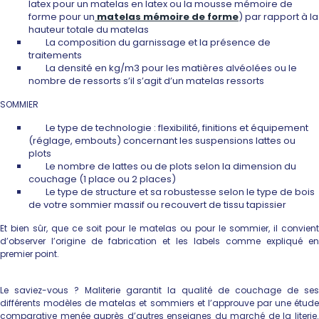
latex pour un matelas en latex ou la mousse mémoire de
forme pour un
matelas mémoire de forme
) par rapport à la
hauteur totale du matelas
La composition du garnissage et la présence de
traitements
La densité en kg/m3 pour les matières alvéolées ou le
nombre de ressorts s’il s’agit d’un matelas ressorts
SOMMIER
Le type de technologie : flexibilité, finitions et équipement
(réglage, embouts) concernant les suspensions lattes ou
plots
Le nombre de lattes ou de plots selon la dimension du
couchage (1 place ou 2 places)
Le type de structure et sa robustesse selon le type de bois
de votre sommier massif ou recouvert de tissu tapissier
Et bien sûr, que ce soit pour le matelas ou pour le sommier, il convient
d’observer l’origine de fabrication et les labels comme expliqué en
premier point.
Le saviez-vous ? Maliterie garantit la qualité de couchage de ses
différents modèles de matelas et sommiers et l’approuve par une étude
comparative menée auprès d’autres enseignes du marché de la literie.