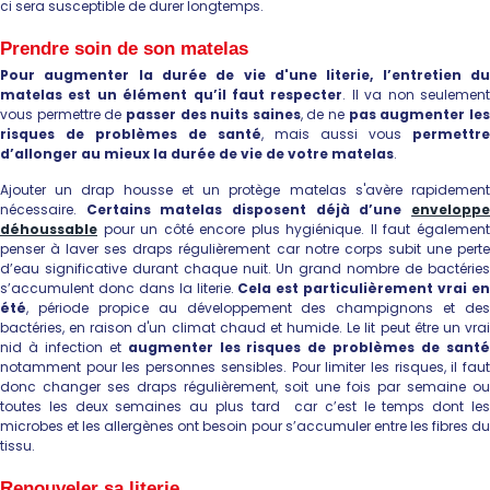
ci sera susceptible de durer longtemps.
Prendre soin de son matelas
Pour augmenter la durée de vie d'une literie, l’entretien du
matelas est un élément qu’il faut respecter
. Il va non seulemen
vous permettre de
passer des nuits saines
, de ne
pas augmenter le
risques de problèmes de santé
, mais aussi vous
permettre
d’allonger au mieux la durée de vie de votre matelas
.
Ajouter un drap housse et un protège matelas s'avère rapidement
nécessaire.
Certains matelas disposent déjà d’une
envelopp
déhoussable
pour un côté encore plus hygiénique. Il faut également
penser à laver ses draps régulièrement car notre corps subit une perte
d’eau significative durant chaque nuit. Un grand nombre de bactéries
s’accumulent donc dans la literie.
Cela est particulièrement vrai e
été
, période propice au développement des champignons et des
bactéries, en raison d'un climat chaud et humide. Le lit peut être un vrai
nid à infection et
augmenter les risques de problèmes de sant
notamment pour les personnes sensibles. Pour limiter les risques, il faut
donc changer ses draps régulièrement, soit une fois par semaine ou
toutes les deux semaines au plus tard car c’est le temps dont les
microbes et les allergènes ont besoin pour s’accumuler entre les fibres du
tissu.
Renouveler sa literie