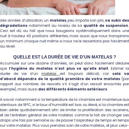
des années d’utilisation, un
matelas
, peu importe son prix,
va subir de
dégradations
notamment au niveau de sa
qualité de suspension
.
Ceci est dû au fait que nous bougeons systématiquement dans une
nuit à hauteur 40 positions différentes, mais aussi que nous transpirons
un minimum chaque nuit même si nous ne le ressentons pas forcément
au réveil.
QUELLE EST LA DURÉE DE VIE D'UN MATELAS ?
Accumuler sur une dizaine d’années, on peut donc facilement déduire
que
l’hygiène du matelas n’est plus ce qu’elle était
. Estimer l
durée de vie d’un
matelas
est toujours délicat, car
cela va
d’abord dépendre de la qualité première de votre matelas
(par
rapport aux nombres de ressorts s’il s’agit d’un ressort ensachés par
exemple), mais aussi
des différents éléments extérieurs
.
A savoir notamment si la température de la chambre est maintenue aux
alentours de 18°C, si le taux d’humidité est bas ou élevé, si la chambre est
bien aérée quotidiennement afin de limiter la prolifération des acariens,
et de l’entretien général de votre matelas comme le fait de changer ses
draps une fois par semaine ou de passer l’aspirateur de temps en temps
sur votre matelas. Plus vous prendrez soin de votre matelas, et plus celui-