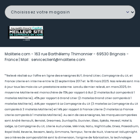
Maliterie.com - 163 rue Barthélemy Thimonnier - 69530 Brignais -
France | Mail : serviceclient@maliterie.com
"*Relevé réalisé sur l’offre en ligne des enseignes BUT, Grand Litier, Compagnie du Lit, et
France Literie en interne entre le 22 septembre 2017 et le 18 mars 2025. Nos relevés sont mis
à jour tous les mois via un prestataire externe. Lors du dernier relevé, en mars 2025, En
moyenne Maliterie est moins chère de 15
% par rapport à But (2 matelas But comparés à 1
matelas Maliterie), 45
% par rapport à Grand Litier (2 matelas Grand Litier comparés à 1
matelas Maliterie), 44% par rapport à La Compagnie du Lit (3 matelas La Compagnie du Lit
comparés à 3 matelas Maliterie) et 14% par rapport à France Literie (1
matelas La France
Literie comparés à 1 matelas Maliterie)
. Au sein de ces enseignes, les marques comparées
sont André Renault, Benoist, Dreamea, Dunlopillo, Duvivier, Ebac, Epéda, Heveal, Hotel &
Lodge, La Compagnie du Lit, Literie Autunoise, Mérinos, Natu, Nightitude, Onea, Praesidium,
Royal Gold, Reverie, Revsom, Sealy, Simmons, Tempur, Terre de Nuit, Vivena et Voluptnight.
Les critères de comparabilité sont la dimension, l’origine de fabrication, la technologie