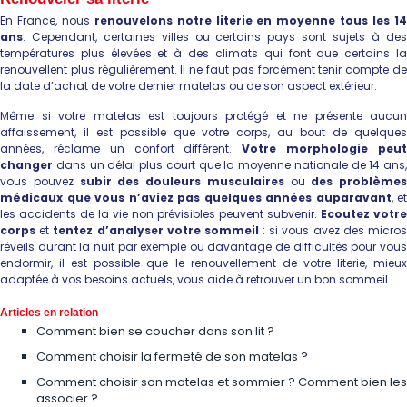
En France, nous
renouvelons notre literie en moyenne tous les 1
ans
. Cependant, certaines villes ou certains pays sont sujets à des
températures plus élevées et à des climats qui font que certains la
renouvellent plus régulièrement. Il ne faut pas forcément tenir compte de
la date d’achat de votre dernier matelas ou de son aspect extérieur.
Même si votre matelas est toujours protégé et ne présente aucun
affaissement, il est possible que votre corps, au bout de quelques
années, réclame un confort différent.
Votre morphologie peu
changer
dans un délai plus court que la moyenne nationale de 14 ans,
vous pouvez
subir des douleurs musculaires
ou
des problèmes
médicaux que vous n’aviez pas quelques années auparavant
, et
les accidents de la vie non prévisibles peuvent subvenir.
Ecoutez votre
corps
et
tentez d’analyser votre sommeil
: si vous avez des micro
réveils durant la nuit par exemple ou davantage de difficultés pour vous
endormir, il est possible que le renouvellement de votre literie, mieux
adaptée à vos besoins actuels, vous aide à retrouver un bon sommeil.
Articles en relation
Comment bien se coucher dans son lit ?
Comment choisir la fermeté de son matelas ?
Comment choisir son matelas et sommier ? Comment bien les
associer ?