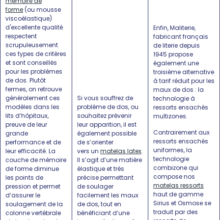
mémoire de
forme
(ou mousse
viscoélastique)
d'excellente qualité
Enfin, Maliterie,
respectent
fabricant français
scrupuleusement
de literie depuis
ces types de critères
1945 propose
et sont conseillés
également une
pour les problèmes
troisième alternative
de dos. Plutôt
à tarif réduit pour les
fermes, on retrouve
maux de dos : la
généralement ces
Si vous souffrez de
technologie à
modèles dans les
problème de dos, ou
ressorts ensachés
lits d’hôpitaux,
souhaitez prévenir
multizones.
preuve de leur
leur apparition, il est
Contrairement aux
grande
également possible
ressorts ensachés
performance et de
de s’orienter
uniformes, la
leur efficacité. La
vers un
matelas latex
.
technologie
couche de mémoire
Il s’agit d’une matière
combizone qui
de forme diminue
élastique et très
compose nos
les points de
précise permettant
matelas ressorts
pression et permet
de soulager
haut de gamme
d’assurer le
facilement les maux
Sirius et Osmose se
soulagement de la
de dos, tout en
traduit par des
colonne vertébrale
bénéficiant d’une