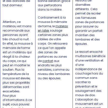
ressorts de
et des dorsales de
bonne aération grâce
diamètres
tout dormeur.
aux perforations
différents. Cela
dans la matière.
permet de recréer
Contrairement à la
ces fameuses
Attention, ce
mousse à mémoire
zones de portances
matériau est moins
de forme, le
matelas
pour assurer ou
recommandé aux
en latex
soulage
garantir un parfait
personnes ayant
certaines zones plus
maintien des
très chaud la nuit.
ciblées de votre
lombaires et des
En effet, la mousse à
corps. On retrouvera
épaules.
mémoire de forme
ce que l’on appelle
Le ressort ensaché
est un matériau qui
des zones de
multizones bénéficie
réagit à la chaleur
portances ou zones
d’une ventilation et
du corps, ce qui
de
confort
aux
d’une
peut en modifier le
endroits les plus
indépendance de
soutien. Plus la
sensibles, comme au
couchage hors du
température de la
niveau des lombaires
commun sans
mousse est élevée,
ou des épaules.
sacrifier la
plus ses propriétés
prévention et le
déformantes sont
soulagement des
exacerbées.
maux de dos.
Pour plus
L’absorption du
d’informations à ce
mouvement est un
sujet, vous pouvez