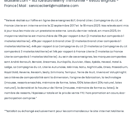
Maliterie.com - 163 rue Barthélemy Thimonnier - 69530 Brignais -
France | Mail : serviceclient@maliterie.com
"*Relevé réalisé sur l’offre en ligne des enseignes BUT, Grand Litier, Compagnie du Lit, et
France Literie en interne entre le 22 septembre 2017 et le 18 mars 2025. Nos relevés sont mis
à jour tous les mois via un prestataire externe. Lors du dernier relevé, en mars 2025, En
moyenne Maliterie est moins chère de 15
% par rapport à But (2 matelas But comparés à 1
matelas Maliterie), 45
% par rapport à Grand Litier (2 matelas Grand Litier comparés à 1
matelas Maliterie), 44% par rapport à La Compagnie du Lit (3 matelas La Compagnie du Lit
comparés à 3 matelas Maliterie) et 14% par rapport à France Literie (1
matelas La France
Literie comparés à 1 matelas Maliterie)
. Au sein de ces enseignes, les marques comparées
sont André Renault, Benoist, Dreamea, Dunlopillo, Duvivier, Ebac, Epéda, Heveal, Hotel &
Lodge, La Compagnie du Lit, Literie Autunoise, Mérinos, Natu, Nightitude, Onea, Praesidium,
Royal Gold, Reverie, Revsom, Sealy, Simmons, Tempur, Terre de Nuit, Vivena et Voluptnight.
Les critères de comparabilité sont la dimension, l’origine de fabrication, la technologie
(mousse, ressorts ensachés, mémoire de forme, latex, 100% latex dont 20% naturel, latex
naturel), la densité et la hauteur de l’âme (mousse, mémoire de forme ou latex), le
nombre de ressorts, l’épaisseur totale et le prix de vente TTC hors promotion en cours, éco-
participation comprise."
**Satisfait ou échangé exclusivement pour les commandes sur le site internet Maliterie.