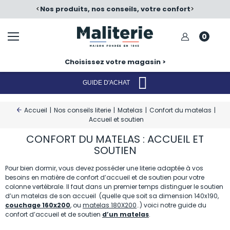
ls, votre confort
<
Satisfait ou échangé
>
No
0
Choisissez votre magasin >
GUIDE D'ACHAT
Accueil
|
Nos conseils literie
|
Matelas
|
Confort du matelas
|
Accueil et soutien
CONFORT DU MATELAS : ACCUEIL ET
SOUTIEN
Pour bien dormir, vous devez posséder une literie adaptée à vos
besoins en matière de confort d’accueil et de soutien
pour votre
colonne vertébrale.
I
l faut dans un premier temps
distinguer le soutien
d’un matelas de son accueil
(quelle que soit sa dimension 140x190,
couchage 160x200
, ou
matelas 180X200
..) voici notre guide du
confort d’accueil et de soutien
d’un matelas
.