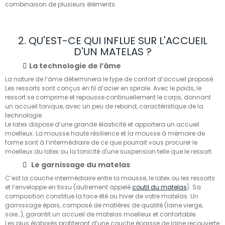
combinaison de plusieurs éléments.
2. QU'EST-CE QUI INFLUE SUR L'ACCUEIL
D'UN MATELAS ?
La technologie de l’âme
La nature de l’âme déterminera le type de confort d’accueil proposé.
Les ressorts sont conçus en fil d’acier en spirale. Avec le poids, le
ressort se comprime et repousse continuellement le corps, donnant
un accueil tonique, avec un peu de rebond, caractéristique de la
technologie.
Le latex dispose d’une grande élasticité et apportera un accueil
moelleux. La mousse haute résilience et la mousse à mémoire de
forme sont à l’intermédiaire de ce que pourrait vous procurer le
moelleux du latex ou la tonicité d'une suspension telle que le ressort.
Le garnissage du matelas
C’est la couche intermédiaire entre la mousse, le latex ou les ressorts
et l’enveloppe en tissu (autrement appelé
coutil du matelas
). Sa
composition constitue la face été ou hiver de votre matelas. Un
garnissage épais, composé de matières de qualité (laine vierge,
soie…), garantit un accueil de matelas moelleux et confortable.
Les plus élaborés profiteront d’une couche épaisse de laine recouverte