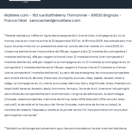
Maliterie.com - 163 rue Barthélemy Thimonnier - 69530 Brignais -
France | Mail : serviceclient@maliterie.com
"*Relevé réalisé sur l’offre en ligne des enseignes BUT, Grand Litier, Compagnie du Lit, et
France Literie en interne entre le 22 septembre 2017 et le 18 mars 2025. Nos relevés sont mis
à jour tous les mois via un prestataire externe. Lors du dernier relevé, en mars 2025, En
moyenne Maliterie est moins chère de 15
% par rapport à But (2 matelas But comparés à 1
matelas Maliterie), 45
% par rapport à Grand Litier (2 matelas Grand Litier comparés à 1
matelas Maliterie), 44% par rapport à La Compagnie du Lit (3 matelas La Compagnie du Lit
comparés à 3 matelas Maliterie) et 14% par rapport à France Literie (1
matelas La France
Literie comparés à 1 matelas Maliterie)
. Au sein de ces enseignes, les marques comparées
sont André Renault, Benoist, Dreamea, Dunlopillo, Duvivier, Ebac, Epéda, Heveal, Hotel &
Lodge, La Compagnie du Lit, Literie Autunoise, Mérinos, Natu, Nightitude, Onea, Praesidium,
Royal Gold, Reverie, Revsom, Sealy, Simmons, Tempur, Terre de Nuit, Vivena et Voluptnight.
Les critères de comparabilité sont la dimension, l’origine de fabrication, la technologie
(mousse, ressorts ensachés, mémoire de forme, latex, 100% latex dont 20% naturel, latex
naturel), la densité et la hauteur de l’âme (mousse, mémoire de forme ou latex), le
nombre de ressorts, l’épaisseur totale et le prix de vente TTC hors promotion en cours, éco-
participation comprise."
**Satisfait ou échangé exclusivement pour les commandes sur le site internet Maliterie.