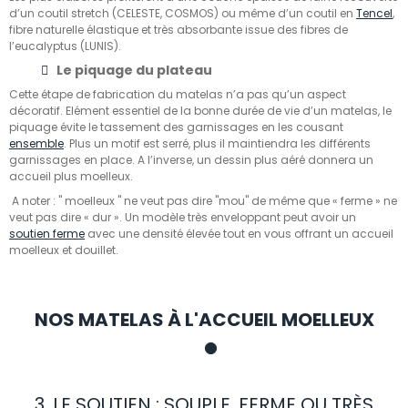
d’un coutil stretch
(
CELESTE
,
COSMOS
) ou même d’un coutil en
Tencel
,
fibre naturelle élastique et très absorbante issue des fibres de
l’eucalyptus (
LUNIS
).
Le piquage du plateau
Cette étape de fabrication du matelas n’a pas qu’un aspect
décoratif. Elément essentiel de la bonne durée de vie d’un matelas, le
piquage évite le tassement des garnissages en les cousant
ensemble
. Plus un motif est serré, plus il maintiendra les différents
garnissages en place. A l’inverse, un dessin plus aéré donnera un
accueil plus moelleux.
A noter : " moelleux " ne veut pas dire "mou"
de même que « ferme » ne
veut pas dire « dur »
. Un modèle très enveloppant peut avoir un
soutien ferme
avec une densité élevée tout en vous offrant un accueil
moelleux et douillet.
NOS MATELAS À L'ACCUEIL MOELLEUX
3. LE SOUTIEN : SOUPLE, FERME OU TRÈS