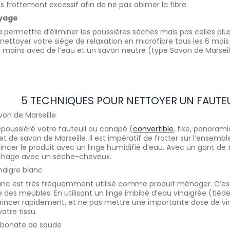
s frottement excessif afin de ne pas abimer la fibre.
yage
a permettre d’éliminer les poussières sèches mais pas celles plus g
nettoyer votre siège de relaxation en microfibre tous les 6 mois 
s mains avec de l’eau et un savon neutre (type Savon de Marseil
5 TECHNIQUES POUR NETTOYER UN FAUTE
avon de Marseille
époussiéré votre fauteuil ou canapé (
convertible
, fixe, panorami
t de savon de Marseille. Il est impératif de frotter sur l’ensembl
incer le produit avec un linge humidifié d’eau. Avec un gant de t
séchage avec un sèche-cheveux.
inaigre blanc
lanc est très fréquemment utilisé comme produit ménager. C’est
 des meubles. En utilisant un linge imbibé d’eau vinaigrée (tiède
ncer rapidement, et ne pas mettre une importante dose de vinai
otre tissu.
arbonate de soude