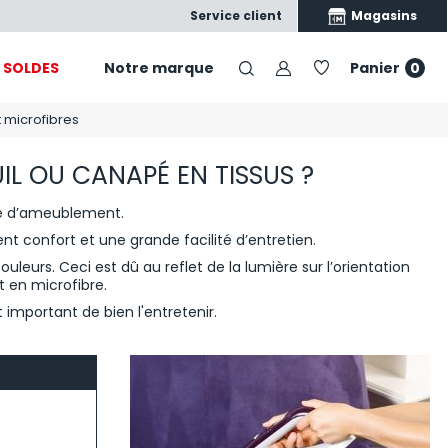
Satisfait ou échangé
Nos produits, nos conseils, vo
Magasins
Service client
SOLDES
Notre marque
Panier
0
t microfibres
L OU CANAPÉ EN TISSUS ?
ile d’ameublement.
lent confort et une grande facilité d’entretien.
leurs. Ceci est dû au reflet de la lumière sur l’orientation
t en microfibre.
 important de bien l'entretenir.